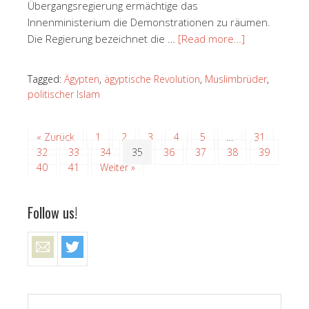
Übergangsregierung ermächtige das
Innenministerium die Demonstrationen zu räumen.
Die Regierung bezeichnet die …
[Read more…]
Tagged:
Ägypten
,
ägyptische Revolution
,
Muslimbrüder
,
politischer Islam
« Zurück
1
2
3
4
5
…
31
32
33
34
35
36
37
38
39
40
41
Weiter »
Follow us!