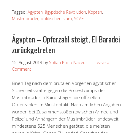
Tagged:
Ägypten
,
ägyptische Revolution
,
Kopten
,
Muslimbrüder
,
politischer Islam
,
SCAF
Ägypten – Opferzahl steigt, El Baradei
zurückgetreten
15. August 2013
by
Sofian Philip Naceur
Leave a
Comment
Einen Tag nach dem brutalen Vorgehen ägyptischer
Sicherheitskräfte gegen die Protestcamps der
Muslimbrüder in Kairo steigen die offiziellen
Opferzahlen im Minutentakt. Nach amtlichen Abgaben
wurden bei Zusammenstößen zwischen Armee und
Polizei und Anhängern der Muslimbrüder landesweit
mindestens 525 Menschen getötet, die meisten
davon in Kairo. Gehad El-Haddad, Sprecher der