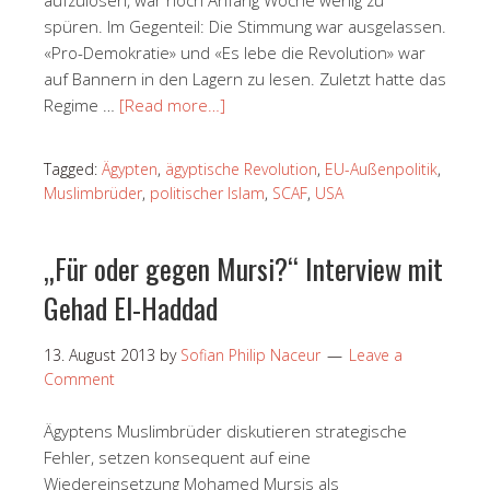
spüren. Im Gegenteil: Die Stimmung war ausgelassen.
«Pro-Demokratie» und «Es lebe die Revolution» war
auf Bannern in den Lagern zu lesen. Zuletzt hatte das
Regime …
[Read more…]
Tagged:
Ägypten
,
ägyptische Revolution
,
EU-Außenpolitik
,
Muslimbrüder
,
politischer Islam
,
SCAF
,
USA
„Für oder gegen Mursi?“ Interview mit
Gehad El-Haddad
13. August 2013
by
Sofian Philip Naceur
Leave a
Comment
Ägyptens Muslimbrüder diskutieren strategische
Fehler, setzen konsequent auf eine
Wiedereinsetzung Mohamed Mursis als