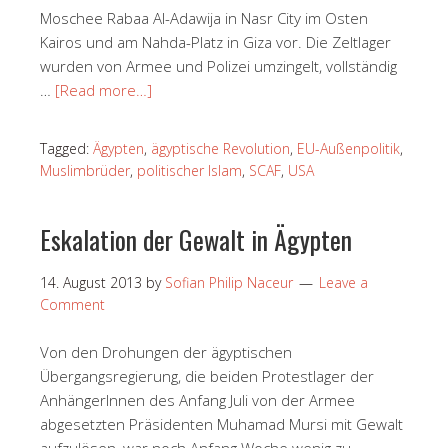
Moschee Rabaa Al-Adawija in Nasr City im Osten
Kairos und am Nahda-Platz in Giza vor. Die Zeltlager
wurden von Armee und Polizei umzingelt, vollständig
…
[Read more…]
Tagged:
Ägypten
,
ägyptische Revolution
,
EU-Außenpolitik
,
Muslimbrüder
,
politischer Islam
,
SCAF
,
USA
Eskalation der Gewalt in Ägypten
14. August 2013
by
Sofian Philip Naceur
Leave a
Comment
Von den Drohungen der ägyptischen
Übergangsregierung, die beiden Protestlager der
AnhängerInnen des Anfang Juli von der Armee
abgesetzten Präsidenten Muhamad Mursi mit Gewalt
aufzulösen, war noch Anfang Woche wenig zu