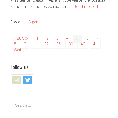
keinesfalls kampflos zu räumen …
[Read more…]
Posted in:
Allgemein
« Zurück
1
2
3
4
5
6
7
8
9
…
37
38
39
40
41
Weiter »
Follow us!