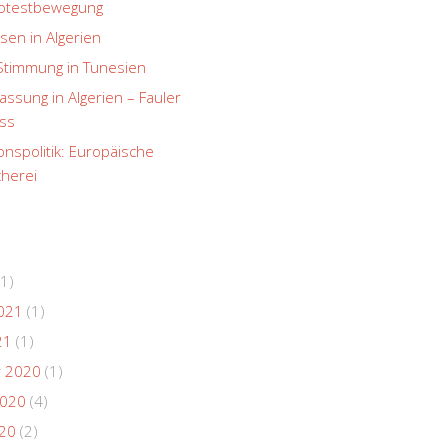
rotestbewegung
sen in Algerien
Stimmung in Tunesien
ssung in Algerien – Fauler
ss
onspolitik: Europäische
herei
1)
021
(1)
21
(1)
 2020
(1)
2020
(4)
020
(2)