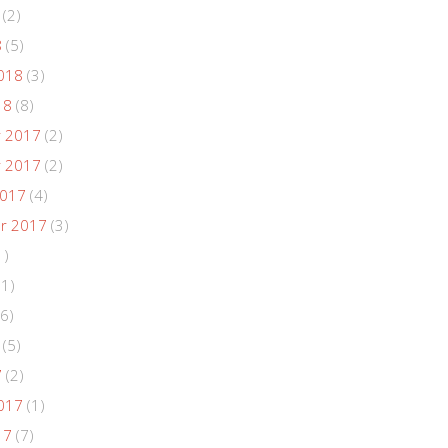
(2)
8
(5)
018
(3)
18
(8)
 2017
(2)
 2017
(2)
2017
(4)
r 2017
(3)
1)
(1)
6)
(5)
7
(2)
017
(1)
17
(7)