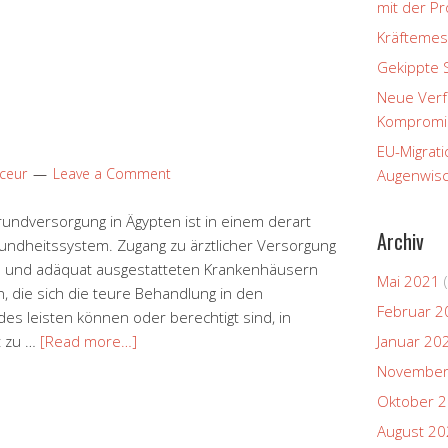
mit der P
Kräftemes
Gekippte 
Neue Verfa
Kompromi
EU-Migrati
aceur
Leave a Comment
Augenwisc
rundversorgung in Ägypten ist in einem derart
Archiv
undheitssystem. Zugang zu ärztlicher Versorgung
rn und adäquat ausgestatteten Krankenhäusern
Mai 2021
(
n, die sich die teure Behandlung in den
Februar 2
es leisten können oder berechtigt sind, in
t zu …
[Read more…]
Januar 20
November
Oktober 
August 2