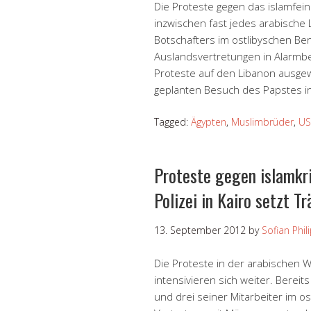
Die Proteste gegen das islamfei
inzwischen fast jedes arabische
Botschafters im ostlibyschen Be
Auslandsvertretungen in Alarmber
Proteste auf den Libanon ausge
geplanten Besuch des Papstes i
Tagged:
Ägypten
,
Muslimbrüder
,
US
Proteste gegen islamkri
Polizei in Kairo setzt T
13. September 2012
by
Sofian Phil
Die Proteste in der arabischen W
intensivieren sich weiter. Berei
und drei seiner Mitarbeiter im