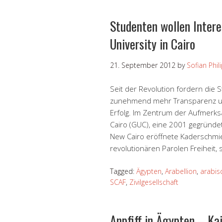
Studenten wollen Inter
University in Cairo
21. September 2012
by
Sofian Phil
Seit der Revolution fordern die 
zunehmend mehr Transparenz un
Erfolg. Im Zentrum der Aufmerksa
Cairo (GUC), eine 2001 gegründet
New Cairo eröffnete Kaderschmie
revolutionären Parolen Freiheit, 
Tagged:
Ägypten
,
Arabellion
,
arabis
SCAF
,
Zivilgesellschaft
Anpfiff in Ägypten – Ka