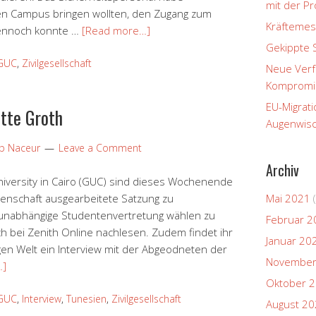
mit der P
en Campus bringen wollten, den Zugang zum
Kräftemes
Dennoch konnte …
[Read more…]
Gekippte 
GUC
,
Zivilgesellschaft
Neue Verfa
Kompromi
EU-Migrati
tte Groth
Augenwisc
ip Naceur
Leave a Comment
Archiv
iversity in Cairo (GUC) sind dieses Wochenende
enschaft ausgearbeitete Satzung zu
Mai 2021
(
 unabhängige Studentenvertretung wählen zu
Februar 2
ch bei Zenith Online nachlesen. Zudem findet ihr
Januar 20
gen Welt ein Interview mit der Abgeodneten der
November
…]
Oktober 
GUC
,
Interview
,
Tunesien
,
Zivilgesellschaft
August 2