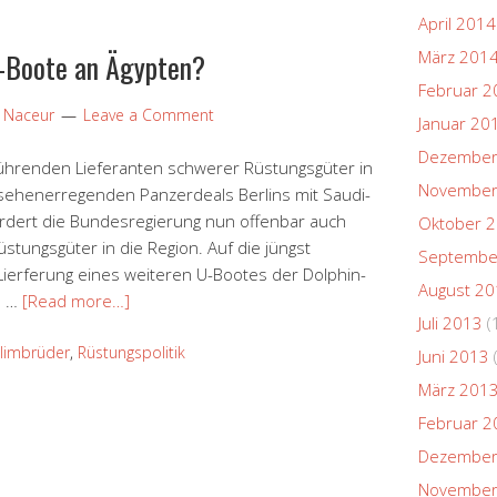
April 2014
U-Boote an Ägypten?
März 201
Februar 2
p Naceur
Leave a Comment
Januar 20
Dezember
ührenden Lieferanten schwerer Rüstungsgüter in
November
ehenerregenden Panzerdeals Berlins mit Saudi-
ördert die Bundesregierung nun offenbar auch
Oktober 
stungsgüter in die Region. Auf die jüngst
Septembe
Lierferung eines weiteren U-Bootes der Dolphin-
August 2
n …
[Read more…]
Juli 2013
(
limbrüder
,
Rüstungspolitik
Juni 2013
März 201
Februar 2
Dezember
November