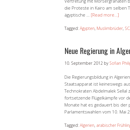
Vertretung mit Mörsergranaten
die Proteste in Kairo am selben T
ägyptische …
[Read more…]
Tagged:
Ägypten
,
Muslimbrüder
,
SC
Neue Regierung in Alge
10. September 2012
by
Sofian Phil
Die Regierungsbildung in Algerie
Staatsapparat ist keineswegs a
Technokraten Abdelmalek Sellal 
fortsetzende Flügelkämpfe vor de
Monate hat es gedauert bis der po
Parlamentswahlen vom 10. Mai 
Tagged:
Algerien
,
arabischer Frühlin