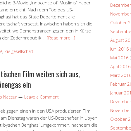
ndliche B-Movie „Innocence of Muslims“ haben
Dezember
 Land erreicht. Nach dem Tod des US-
November
nghasi hat das State Departement alle
Oktober 
eitschaft versetzt. Inzwischen haben sich die
weitet, wo Demonstranten gegen den in Kürze
Septembe
n der Zedernrepublik …
[Read more…]
August 2
Juni 2016
A
,
Zivilgesellschaft
Mai 2016
(
April 2016
tischen Film weiten sich aus,
März 201
ränengas ein
Februar 2
Januar 20
ip Naceur
Leave a Comment
Dezember
November
elt gegen einen in den USA produzierten Film
ts am Dienstag waren der US-Botschafter in Libyen
Oktober 
 ostlibyschen Benghasi umgekommen, nachdem die
Septembe