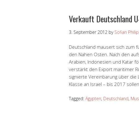
Verkauft Deutschland 
3. September 2012
by
Sofian Phili
Deutschland mausert sich zum f
den Nahen Osten. Nach den aufs
Arabien, Indonesien und Katar f
verstärkt den Export maritimer Rü
signierte Vereinbarung über die 
Klasse an Israel – bis 2017 solle
Tagged:
Ägypten
,
Deutschland
,
Mus