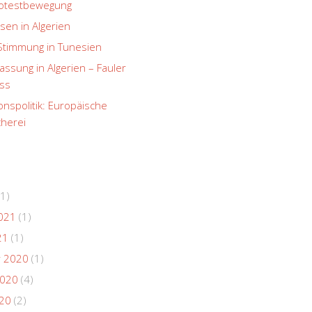
rotestbewegung
sen in Algerien
Stimmung in Tunesien
ssung in Algerien – Fauler
ss
onspolitik: Europäische
herei
1)
021
(1)
21
(1)
 2020
(1)
2020
(4)
020
(2)