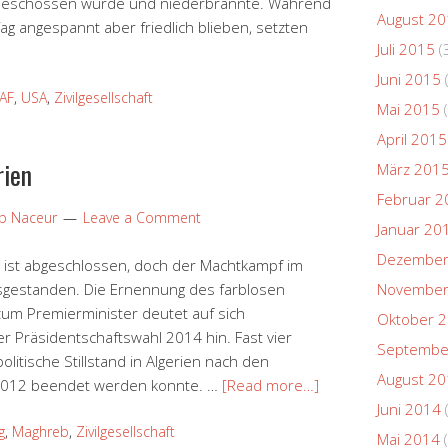
 beschossen wurde und niederbrannte. Während
August 2
ag angespannt aber friedlich blieben, setzten
Juli 2015
(
Juni 2015
AF
,
USA
,
Zivilgesellschaft
Mai 2015
(
April 2015
rien
März 201
Februar 2
ip Naceur
Leave a Comment
Januar 20
Dezember
n ist abgeschlossen, doch der Machtkampf im
usgestanden. Die Ernennung des farblosen
November
zum Premierminister deutet auf sich
Oktober 
r Präsidentschaftswahl 2014 hin. Fast vier
Septembe
litische Stillstand in Algerien nach den
August 2
2012 beendet werden konnte. …
[Read more…]
Juni 2014
g
,
Maghreb
,
Zivilgesellschaft
Mai 2014
(