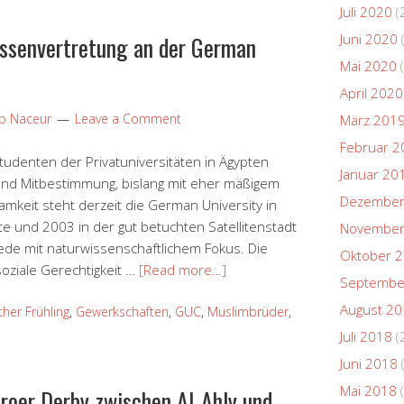
Juli 2020
(
essenvertretung an der German
Juni 2020
Mai 2020
(
April 2020
ip Naceur
Leave a Comment
März 201
Februar 2
Studenten der Privatuniversitäten in Ägypten
Januar 20
d Mitbestimmung, bislang mit eher mäßigem
Dezember
mkeit steht derzeit die German University in
e und 2003 in der gut betuchten Satellitenstadt
November
de mit naturwissenschaftlichem Fokus. Die
Oktober 
soziale Gerechtigkeit …
[Read more…]
Septembe
August 2
cher Frühling
,
Gewerkschaften
,
GUC
,
Muslimbrüder
,
Juli 2018
(
Juni 2018
Mai 2018
(
iroer Derby zwischen Al-Ahly und