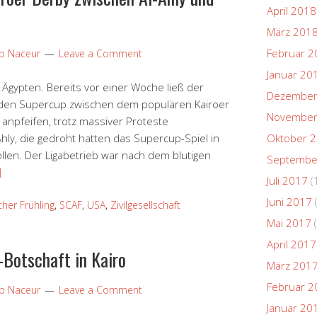
April 2018
März 201
Februar 2
ip Naceur
Leave a Comment
Januar 20
n Ägypten. Bereits vor einer Woche ließ der
Dezember
) den Supercup zwischen dem populären Kairoer
November
anpfeifen, trotz massiver Proteste
hly, die gedroht hatten das Supercup-Spiel in
Oktober 
ollen. Der Ligabetrieb war nach dem blutigen
Septembe
]
Juli 2017
(
Juni 2017
cher Frühling
,
SCAF
,
USA
,
Zivilgesellschaft
Mai 2017
(
April 2017
-Botschaft in Kairo
März 201
Februar 2
ip Naceur
Leave a Comment
Januar 20