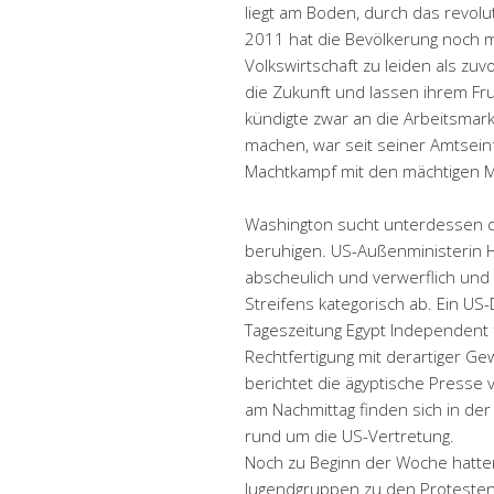
liegt am Boden, durch das revol
2011 hat die Bevölkerung noch 
Volkswirtschaft zu leiden als zuvo
die Zukunft und lassen ihrem Fr
kündigte zwar an die Arbeitsmark
machen, war seit seiner Amtsein
Machtkampf mit den mächtigen Mi
Washington sucht unterdessen d
beruhigen. US-Außenministerin Hil
abscheulich und verwerflich und
Streifens kategorisch ab. Ein US
Tageszeitung Egypt Independent 
Rechtfertigung mit derartiger Ge
berichtet die ägyptische Presse
am Nachmittag finden sich in de
rund um die US-Vertretung.
Noch zu Beginn der Woche hatten
Jugendgruppen zu den Protesten