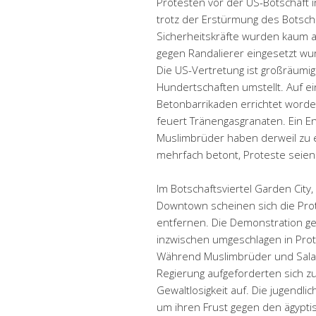
Protesten vor der US-Botschaft 
trotz der Erstürmung des Botscha
Sicherheitskräfte wurden kaum a
gegen Randalierer eingesetzt wur
Die US-Vertretung ist großräumig
Hundertschaften umstellt. Auf e
Betonbarrikaden errichtet worden
feuert Tränengasgranaten. Ein En
Muslimbrüder haben derweil zu 
mehrfach betont, Proteste seien 
Im Botschaftsviertel Garden City
Downtown scheinen sich die Pro
entfernen. Die Demonstration ge
inzwischen umgeschlagen in Prot
Während Muslimbrüder und Salafi
Regierung aufgeforderten sich zu
Gewaltlosigkeit auf. Die jugendli
um ihren Frust gegen den ägyptis