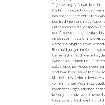
Tageszeitung Al-Ahram berichtet 
Kopten produziert worden, war 
das angespannte Verhältnis zwi
beinträchtigen und neue Ausei
unter anderen die Maspero Youth
den Protesten teil, jedenfalls 
umschlugen. Trotz öffentlicher 
Kirchen in Ägypten sowie Vertret
Beschuldigungen im Keim ersticke
Gemeinschaft auch weiterhin, da
zwischen Muslimen und Christen
sektiererischen Ausschreitungen 
sind zwar keinerlei weitere Zwis
Minderheit ist jedoch dennoch sk
vor allem unter Mursi in Luft au
koptischer Organisationen noch 
besorgt über die schleichende I
Gesellschaft durch die FJP und d