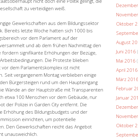
tsoberhaupt nicht doch eine Politik gelingt, die
Dezember
sellschaft zu verteidigen weiß.
November
gige Gewerkschaften aus dem Bildungssektor
Oktober 
k. Bereits letzte Woche hatten sich 1000 bis
Septembe
sbereich vor dem Parlament auf der
August 2
i versammelt und ab dem frühen Nachmittag den
Juni 2016
e fordern signifikante Erhöhungen der Bezüge,
rbeitsbedingungen. Die Proteste blieben
Mai 2016
(
ot vor dem Parlamentskomplex ist nicht
April 2016
. Seit vergangenem Montag verblieben einige
März 201
f den Bürgersteigen rund um den Haupteingang
Februar 2
die Wände an der Hauptstraße mit Transparenten
ich etwa 100 Menschen vor dem Gebäude, nur
Januar 20
 der Polizei in Garden City entfernt. Die
Dezember
ie Erhöhung des Bildungsbudgets und der
November
mmission einrichten, um potentielle
Oktober 
en. Den Gewerkschaften reicht das Angebot
int unausweichlich.
Septembe