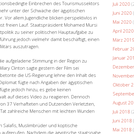
utionsbedingte Einbrechen des Tourismussektors
Juli 2020
(
mehr unter der Schwäche der ägyptischen
Juni 2020
r. Vor allem Jugendliche blicken perspektivlos in
Mai 2020
(
ust freien Lauf. Staatspräsident Mohamed Mursi
April 2020
tpolitik zu seiner politischen Hauptaufgabe zu
führung jedoch vielmehr damit beschäftigt, einen
März 201
litärs auszutragen.
Februar 2
Januar 20
ie aufgeladene Stimmung in der Region zu
Dezember
lary Clinton sagte gestern der Film sei
 betonte die US-Regierung lehne den Inhalt des
November
-Diplomat fügte nach Angaben der ägyptischen
Oktober 
fügte jedoch hinzu, es gebe keinen
Septembe
walt auf dieses Video zu reagieren. Dennoch
August 2
 von 37 Verhafteten und Dutzenden Verletzten,
r Tat zahlreiche Menschen mit leichten Wunden
Juli 2018
(
Juni 2018
 Salafis, Muslimbrüder und koptische
Mai 2018
(
 aufgerufen. Nachdem die ägyptische staatsnahe