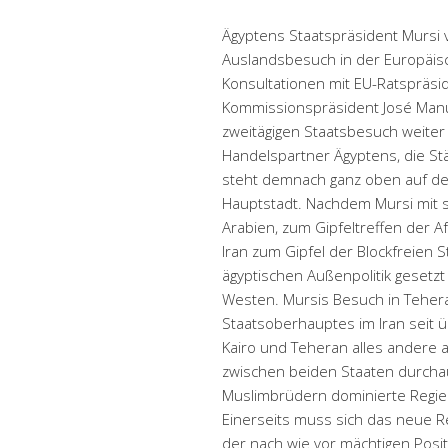
Ägyptens Staatspräsident Mursi 
Auslandsbesuch in der Europäis
Konsultationen mit EU-Ratspräs
Kommissionspräsident José Manu
zweitägigen Staatsbesuch weiter n
Handelspartner Ägyptens, die St
steht demnach ganz oben auf der
Hauptstadt. Nachdem Mursi mit 
Arabien, zum Gipfeltreffen der 
Iran zum Gipfel der Blockfreien 
ägyptischen Außenpolitik gesetz
Westen. Mursis Besuch in Teher
Staatsoberhauptes im Iran seit 
Kairo und Teheran alles andere a
zwischen beiden Staaten durchau
Muslimbrüdern dominierte Regieru
Einerseits muss sich das neue R
der nach wie vor mächtigen Posit