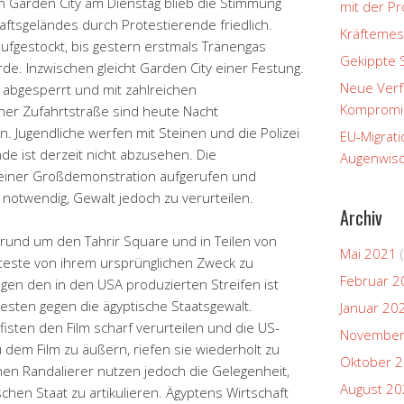
in Garden City am Dienstag blieb die Stimmung
mit der P
ftsgeländes durch Protestierende friedlich.
Kräftemes
ufgestockt, bis gestern erstmals Tränengas
Gekippte 
de. Inzwischen gleicht Garden City einer Festung.
Neue Verfa
 abgesperrt und mit zahlreichen
Kompromi
iner Zufahrtstraße sind heute Nacht
. Jugendliche werfen mit Steinen und die Polizei
EU-Migrati
de ist derzeit nicht abzusehen. Die
Augenwisc
einer Großdemonstration aufgerufen und
notwendig, Gewalt jedoch zu verurteilen.
Archiv
, rund um den Tahrir Square und in Teilen von
Mai 2021
(
teste von ihrem ursprünglichen Zweck zu
Februar 2
gen den in den USA produzierten Streifen ist
esten gegen die ägyptische Staatsgewalt.
Januar 20
sten den Film scharf verurteilen und die US-
November
 dem Film zu äußern, riefen sie wiederholt zu
Oktober 
chen Randalierer nutzen jedoch die Gelegenheit,
August 2
chen Staat zu artikulieren. Ägyptens Wirtschaft