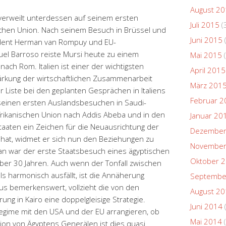
August 2
verweilt unterdessen auf seinem ersten
Juli 2015
(
chen Union. Nach seinem Besuch in Brüssel und
Juni 2015
ident Herman van Rompuy und EU-
el Barroso reiste Mursi heute zu einem
Mai 2015
(
ach Rom. Italien ist einer der wichtigsten
April 2015
ärkung der wirtschaftlichen Zusammenarbeit
März 201
 Liste bei den geplanten Gesprächen in Italiens
Februar 2
seinen ersten Auslandsbesuchen in Saudi-
Afrikanischen Union nach Addis Abeba und in den
Januar 20
Staaten ein Zeichen für die Neuausrichtung der
Dezember
t hat, widmet er sich nun den Beziehungen zu
November
an war der erste Staatsbesuch eines ägyptischen
Oktober 
über 30 Jahren. Auch wenn der Tonfall zwischen
ls harmonisch ausfällt, ist die Annäherung
Septembe
s bemerkenswert, vollzieht die von den
August 2
ng in Kairo eine doppelgleisige Strategie.
Juni 2014
egime mit den USA und der EU arrangieren, ob
Mai 2014
(
ion von Ägyptens Generälen ist dies quasi