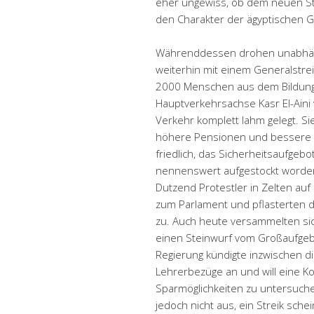
eher ungewiss, ob dem neuen Staa
den Charakter der ägyptischen Ge
Währenddessen drohen unabhän
weiterhin mit einem Generalstrei
2000 Menschen aus dem Bildung
Hauptverkehrsachse Kasr El-Ain
Verkehr komplett lahm gelegt. Si
höhere Pensionen und bessere A
friedlich, das Sicherheitsaufgeb
nennenswert aufgestockt worden
Dutzend Protestler in Zelten au
zum Parlament und pflasterten 
zu. Auch heute versammelten s
einen Steinwurf vom Großaufgebot
Regierung kündigte inzwischen d
Lehrerbezüge an und will eine Ko
Sparmöglichkeiten zu untersuch
jedoch nicht aus, ein Streik sche