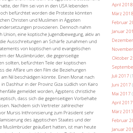
April 2018
hatte, der Film sei von in den USA lebenden
noch befürchtet worden die Proteste könnten
März 201
schen Christen und Muslimen in Ägypten
Februar 2
nandersetzungen provozieren. Dennoch nahm
Januar 20
 Union, eine koptische Jugendbewegung, aktiv an
Dezember
bis die Ausschreitungen an Schärfe zunahmen und
Statements von koptischen und evangelischen
November
ern der Muslimbrüder, die gegenseitige
Oktober 
n sollten, befürchten Teile der koptischen
Septembe
ss die Affäre um den Film die Beziehungen
Juli 2017
(
 am Nil beschädigen könnte. Einen Monat nach
in Dashhur in der Provinz Giza südlich von Kairo
Juni 2017
chenfälle gemeldet worden, Ägyptens christliche
Mai 2017
(
eptisch, dass sich die gegenseitigen Vorbehalte
April 2017
flösen. Nachdem sich Vertreter zahlreicher
März 201
vor Mursis Inthronisierung zum Präsident sehr
slamisierung des ägyptischen Staates und der
Februar 2
ie Muslimbrüder geäußert hatten, ist man heute
Januar 20