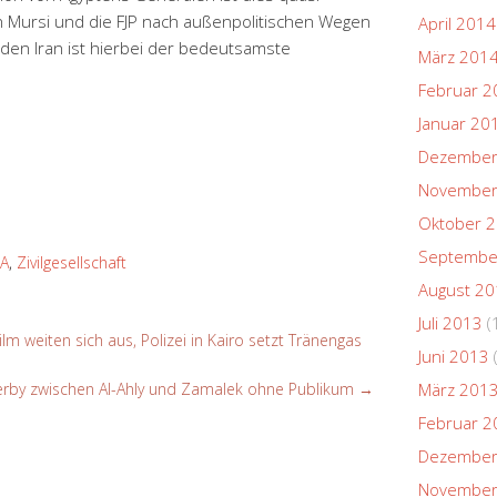
 Mursi und die FJP nach außenpolitischen Wegen
April 2014
den Iran ist hierbei der bedeutsamste
März 201
Februar 2
Januar 20
Dezember
November
Oktober 
Septembe
A
,
Zivilgesellschaft
August 2
Juli 2013
(
lm weiten sich aus, Polizei in Kairo setzt Tränengas
Juni 2013
 Derby zwischen Al-Ahly und Zamalek ohne Publikum
→
März 201
Februar 2
Dezember
November