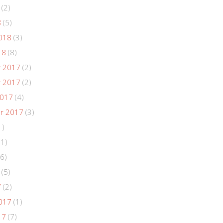
(2)
8
(5)
018
(3)
18
(8)
 2017
(2)
 2017
(2)
2017
(4)
r 2017
(3)
1)
(1)
6)
(5)
7
(2)
017
(1)
17
(7)