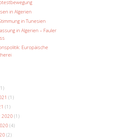
rotestbewegung
sen in Algerien
Stimmung in Tunesien
ssung in Algerien – Fauler
ss
onspolitik: Europäische
herei
1)
021
(1)
21
(1)
 2020
(1)
2020
(4)
020
(2)