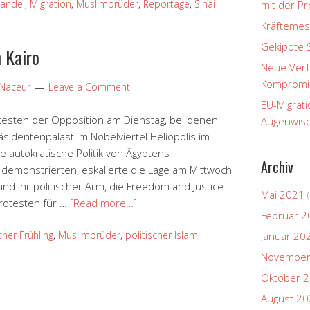
andel
,
Migration
,
Muslimbrüder
,
Reportage
,
Sinai
mit der P
Kräftemes
Gekippte 
n Kairo
Neue Verfa
Kompromi
 Naceur
Leave a Comment
EU-Migrati
testen der Opposition am Dienstag, bei denen
Augenwisc
dentenpalast im Nobelviertel Heliopolis im
 autokratische Politik von Ägyptens
Archiv
emonstrierten, eskalierte die Lage am Mittwoch
d ihr politischer Arm, die Freedom and Justice
Mai 2021
(
sprotesten für …
[Read more…]
Februar 2
cher Frühling
,
Muslimbrüder
,
politischer Islam
Januar 20
November
Oktober 
August 2