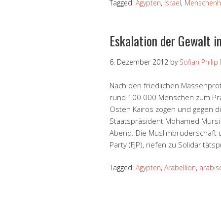
Tagged:
Ägypten
,
Israel
,
Menschenh
Eskalation der Gewalt i
6. Dezember 2012
by
Sofian Philip
Nach den friedlichen Massenpro
rund 100.000 Menschen zum Präsi
Osten Kairos zogen und gegen die
Staatspräsident Mohamed Mursi d
Abend. Die Muslimbruderschaft un
Party (FJP), riefen zu Solidarität
Tagged:
Ägypten
,
Arabellion
,
arabis