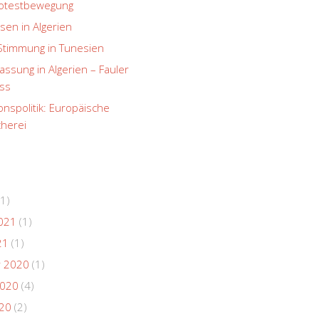
rotestbewegung
sen in Algerien
Stimmung in Tunesien
ssung in Algerien – Fauler
ss
onspolitik: Europäische
herei
1)
021
(1)
21
(1)
 2020
(1)
2020
(4)
020
(2)