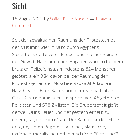
Sicht
16. August 2013
by
Sofian Philip Naceur
Leave a
Comment
Seit der gewaltsamen Räumung der Protestcamps
der Muslimbrüder in Kairo durch Ägyptens
Sicherheitskräfte versinkt das Land in einer Spirale
der Gewalt. Nach amtlichen Angaben wurden bei dem
brutalen Polizeieinsatz mindestens 624 Menschen
getötet, allein 384 davon bei der Räumung der
Protestlager an der Moschee Rabaa Al-Adawija in
Nasr City im Osten Kairos und dem Nahda-Platz in
Giza. Das Innenministerium spricht von 46 getöteten
Polizisten und 578 Zivilisten. Die Bruderschaft gießt
derweil Öl ins Feuer und rief gestern erneut zu
einem „Tag des Zorns“ auf. Der Kampf für den Sturz
des „illegitimen Regimes“ sei eine „islamische,
nationale, moralische und menschliche Pflicht“, heißt