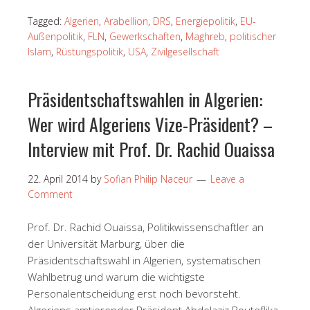
Tagged:
Algerien
,
Arabellion
,
DRS
,
Energiepolitik
,
EU-
Außenpolitik
,
FLN
,
Gewerkschaften
,
Maghreb
,
politischer
Islam
,
Rüstungspolitik
,
USA
,
Zivilgesellschaft
Präsidentschaftswahlen in Algerien:
Wer wird Algeriens Vize-Präsident? –
Interview mit Prof. Dr. Rachid Ouaissa
22. April 2014
by
Sofian Philip Naceur
Leave a
Comment
Prof. Dr. Rachid Ouaissa, Politikwissenschaftler an
der Universität Marburg, über die
Präsidentschaftswahl in Algerien, systematischen
Wahlbetrug und warum die wichtigste
Personalentscheidung erst noch bevorsteht.
Algeriens amtierender Präsident Abdelaziz Bouteflika