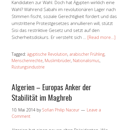
Kandidaten zur Wahl. Doch hat Ägypten wirklich eine
Wahl? Während Sabahi im revolutionären Lager nach
Stimmen fischt, soziale Gerechtigkeit fordert und das
umstrittene Protestgesetzes annullieren will, stützt
Sisi das restriktive Gesetz und setzt auf den
Sicherheitsdiskurs. Er versteht sich …
[Read more…]
Tagged:
ägyptische Revolution
,
arabischer Frühling
,
Menschenrechte
,
Muslimbrüder
,
Nationalismus
,
Rüstungsindustrie
Algerien – Europas Anker der
Stabilität im Maghreb
10. Mai 2014
by
Sofian Philip Naceur
Leave a
Comment
Algerien hat einen neuen alten Präsidenten. Wie