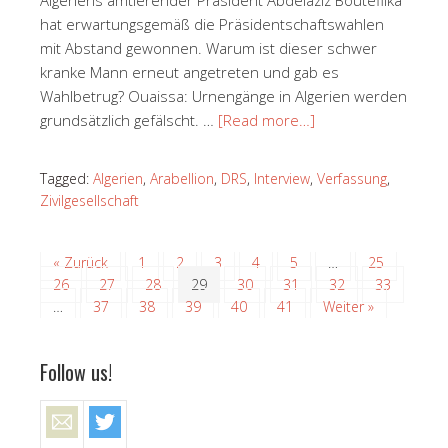
hat erwartungsgemäß die Präsidentschaftswahlen
mit Abstand gewonnen. Warum ist dieser schwer
kranke Mann erneut angetreten und gab es
Wahlbetrug? Ouaissa: Urnengänge in Algerien werden
grundsätzlich gefälscht. …
[Read more…]
Tagged:
Algerien
,
Arabellion
,
DRS
,
Interview
,
Verfassung
,
Zivilgesellschaft
« Zurück
1
2
3
4
5
…
25
26
27
28
29
30
31
32
33
…
37
38
39
40
41
Weiter »
Follow us!