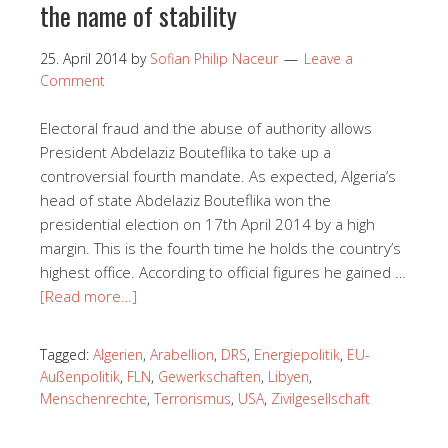
the name of stability
25. April 2014
by
Sofian Philip Naceur
Leave a
Comment
Electoral fraud and the abuse of authority allows
President Abdelaziz Bouteflika to take up a
controversial fourth mandate. As expected, Algeria’s
head of state Abdelaziz Bouteflika won the
presidential election on 17th April 2014 by a high
margin. This is the fourth time he holds the country’s
highest office. According to official figures he gained …
[Read more…]
Tagged:
Algerien
,
Arabellion
,
DRS
,
Energiepolitik
,
EU-
Außenpolitik
,
FLN
,
Gewerkschaften
,
Libyen
,
Menschenrechte
,
Terrorismus
,
USA
,
Zivilgesellschaft