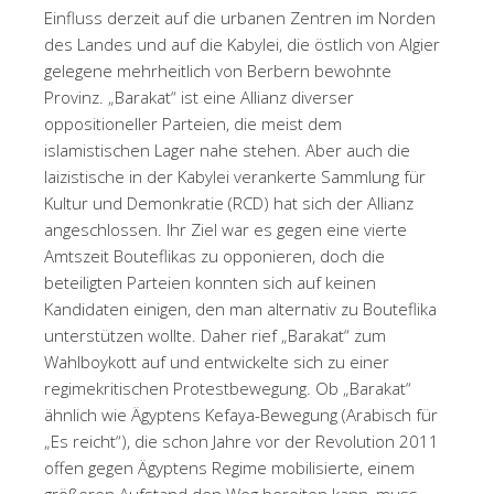
Einfluss derzeit auf die urbanen Zentren im Norden
des Landes und auf die Kabylei, die östlich von Algier
gelegene mehrheitlich von Berbern bewohnte
Provinz. „Barakat“ ist eine Allianz diverser
oppositioneller Parteien, die meist dem
islamistischen Lager nahe stehen. Aber auch die
laizistische in der Kabylei verankerte Sammlung für
Kultur und Demonkratie (RCD) hat sich der Allianz
angeschlossen. Ihr Ziel war es gegen eine vierte
Amtszeit Bouteflikas zu opponieren, doch die
beteiligten Parteien konnten sich auf keinen
Kandidaten einigen, den man alternativ zu Bouteflika
unterstützen wollte. Daher rief „Barakat“ zum
Wahlboykott auf und entwickelte sich zu einer
regimekritischen Protestbewegung. Ob „Barakat“
ähnlich wie Ägyptens Kefaya-Bewegung (Arabisch für
„Es reicht“), die schon Jahre vor der Revolution 2011
offen gegen Ägyptens Regime mobilisierte, einem
größeren Aufstand den Weg bereiten kann, muss