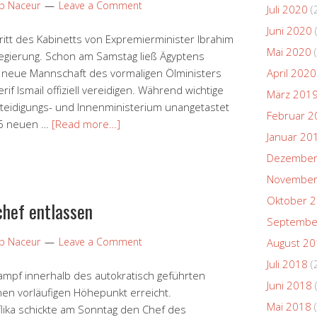
ip Naceur
Leave a Comment
Juli 2020
(
Juni 2020
itt des Kabinetts von Expremierminister Ibrahim
Mai 2020
(
egierung. Schon am Samstag ließ Ägyptens
ie neue Mannschaft des vormaligen Ölministers
April 2020
f Ismail offiziell vereidigen. Während wichtige
März 201
teidigungs- und Innenministerium unangetastet
Februar 2
 16 neuen …
[Read more…]
Januar 20
Dezember
November
Oktober 
chef entlassen
Septembe
ip Naceur
Leave a Comment
August 2
Juli 2018
(
kampf innerhalb des autokratisch geführten
Juni 2018
inen vorläufigen Höhepunkt erreicht.
Mai 2018
(
flika schickte am Sonntag den Chef des