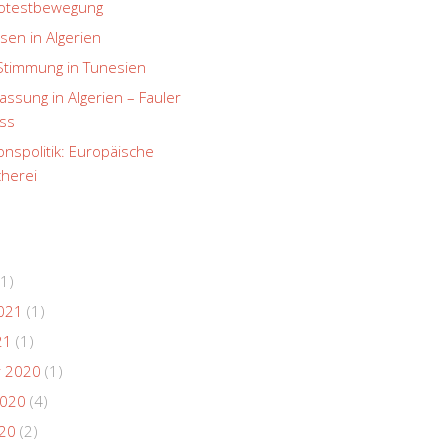
rotestbewegung
sen in Algerien
Stimmung in Tunesien
ssung in Algerien – Fauler
ss
onspolitik: Europäische
herei
1)
021
(1)
21
(1)
 2020
(1)
2020
(4)
020
(2)