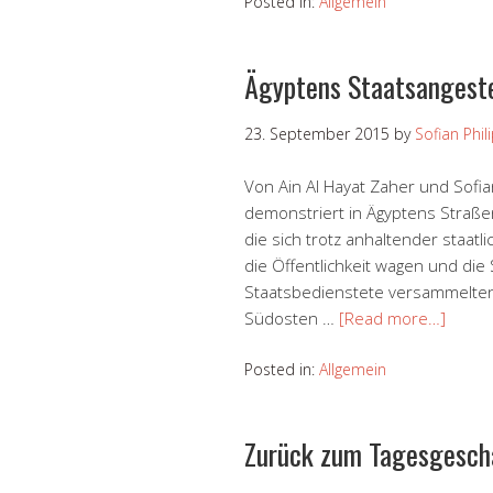
Posted in:
Allgemein
Ägyptens Staatsangeste
23. September 2015
by
Sofian Phil
Von Ain Al Hayat Zaher und Sofia
demonstriert in Ägyptens Straßen
die sich trotz anhaltender staatl
die Öffentlichkeit wagen und di
Staatsbedienstete versammelten
Südosten …
[Read more…]
Posted in:
Allgemein
Zurück zum Tagesgeschä