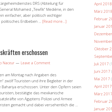
itärgeheimdienstes DRS (Abteilung für
April 2018
 General Mohamed „Tewfik“ Mediène, in den
März 201
n einfacher, aber politisch wichtiger
Februar 2
n politisches Erdbeben …
[Read more…]
Januar 20
Dezember
November
Oktober 
tskräften erschossen
Septembe
ip Naceur
Leave a Comment
Juli 2017
(
Juni 2017
aben am Montag nach Angaben des
Mai 2017
(
 zwölf Touristen und ihre Begleiter in der
April 2017
 Bahariya erschossen. Unter den Opfern seien
uristen, bestätigte das mexikanische
März 201
satzkräfte von Ägyptens Polizei und Armee
Februar 2
risten gemacht und dabei versehentlich die …
Januar 20