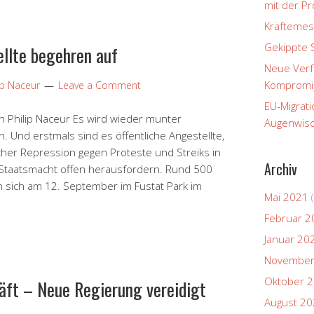
mit der P
Kräftemes
Gekippte 
llte begehren auf
Neue Verfa
Kompromi
ip Naceur
Leave a Comment
EU-Migrati
n Philip Naceur Es wird wieder munter
Augenwisc
. Und erstmals sind es öffentliche Angestellte,
icher Repression gegen Proteste und Streiks in
Archiv
e Staatsmacht offen herausfordern. Rund 500
 sich am 12. September im Fustat Park im
Mai 2021
(
Februar 2
Januar 20
November
Oktober 
ft – Neue Regierung vereidigt
August 2