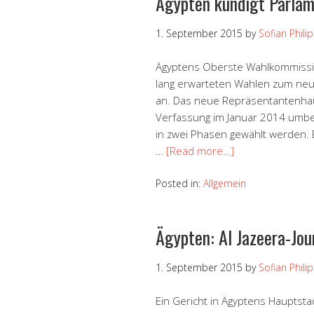
Ägypten kündigt Parla
1. September 2015
by
Sofian Phili
Ägyptens Oberste Wahlkommissio
lang erwarteten Wahlen zum ne
an. Das neue Repräsentantenha
Verfassung im Januar 2014 umbe
in zwei Phasen gewählt werden. 
…
[Read more…]
Posted in:
Allgemein
Ägypten: Al Jazeera-Jour
1. September 2015
by
Sofian Phili
Ein Gericht in Ägyptens Hauptsta