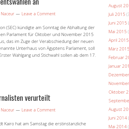
mentswahlen an
August 2
p Naceur
Leave a Comment
Juli 2015
(
Juni 2015
n (SEC) kündigte am Sonntag die Abhaltung der
Mai 2015
(
uen Parlament für Oktober und November 2015
April 2015
us, das im Zuge der Verabschiedung der neuen
nannte Unterhaus von Ägyptens Parlament, soll
März 201
Erster Wahlgang und Stichwahl sollen ab dem 17.
Februar 2
Januar 20
Dezember
November
Oktober 
nalisten verurteilt
Septembe
August 2
p Naceur
Leave a Comment
Juni 2014
dt Kairo hat am Samstag die erstinstanzliche
Mai 2014
(