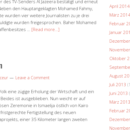
r des TV-Senders Al Jazeera bestätigt und erneut
April 2014
. Neben den Hauptangeklagten Mohamed Fahmy,
März 201
wurden vier weitere Journalisten zu je drei
schuldigte wurden freigesprochen. Baher Mohamed
Februar 2
affenbesitzes …
[Read more…]
Januar 20
Dezember
November
Oktober 
n
Septembe
August 2
aceur
Leave a Comment
Juli 2013
(
Volk eine zügige Erholung der Wirtschaft und ein
Juni 2013
 Beides ist ausgeblieben. Nun weicht er auf
März 201
ösen Zeremonie in Ismaelija östlich von Kairo
Februar 2
 fristgerechte Fertigstellung des neuen
projekts, einer 35 Kilometer langen zweiten
Dezember
November