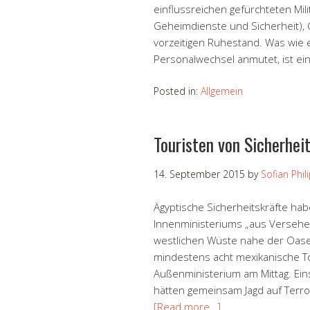
einflussreichen gefürchteten Mil
Geheimdienste und Sicherheit),
vorzeitigen Ruhestand. Was wie ei
Personalwechsel anmutet, ist ei
Posted in:
Allgemein
Touristen von Sicherhei
14. September 2015
by
Sofian Phil
Ägyptische Sicherheitskräfte h
Innenministeriums „aus Versehen“
westlichen Wüste nahe der Oase
mindestens acht mexikanische To
Außenministerium am Mittag. Ein
hätten gemeinsam Jagd auf Terro
[Read more…]