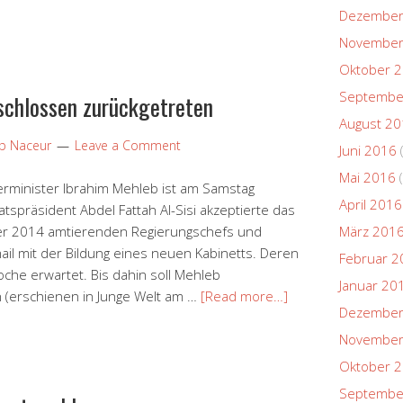
Dezember
November
Oktober 
Septembe
schlossen zurückgetreten
August 2
ip Naceur
Leave a Comment
Juni 2016
Mai 2016
(
rminister Ibrahim Mehleb ist am Samstag
April 2016
tspräsident Abdel Fattah Al-Sisi akzeptierte das
er 2014 amtierenden Regierungschefs und
März 201
mail mit der Bildung eines neuen Kabinetts. Deren
Februar 2
che erwartet. Bis dahin soll Mehleb
Januar 20
 (erschienen in Junge Welt am …
[Read more…]
Dezember
November
Oktober 
Septembe