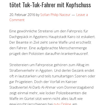
tötet Tuk-Tuk-Fahrer mit Kopfschuss
20. Februar 2016
by
Sofian Philip Naceur
Leave a
Comment
Eine gewöhnliche Streiterei um den Fahrpreis für
Dachgepäck in Ägyptens Hauptstadt Kairo ist eskaliert.
Der Beamte in Zivil zieht seine Waffe und erschießt
den Fahrer. Eine aufgebrachte Menschenmenge
prügelt den Polizisten daraufhin krankenhausreif.
Streitereien um Fahrpreise gehören zum Alltag im
Straßenverkehr in Ägypten. Und derlei Gezänk endet
oft in lautstarken und teils tumultartigen Szenen oder
gar Prügeleien. Doch der Vorfall im Kairoer
Stadtviertel Al-Darb Al-Ahmar vom Donnerstagabend
zeigt einmal mehr, wie locker Polizeibeamten die
Waffe im Gürtel sitzt wenn nicht alles läuft wie
gewünscht (erschienen bei
n-tv Online
am