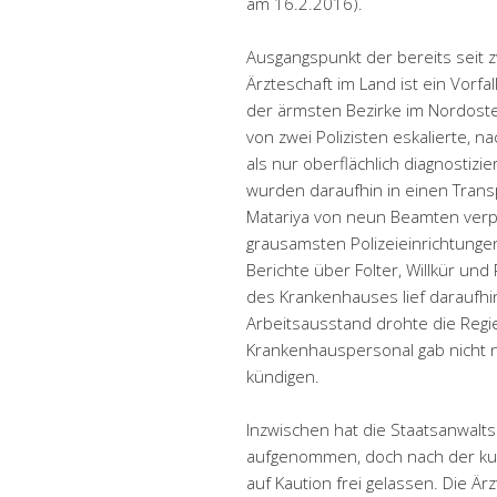
am 16.2.2016).
Ausgangspunkt der bereits seit
Ärzteschaft im Land ist ein Vorfa
der ärmsten Bezirke im Nordoste
von zwei Polizisten eskalierte, 
als nur oberflächlich diagnostiz
wurden daraufhin in einen Transpo
Matariya von neun Beamten verprü
grausamsten Polizeieinrichtungen
Berichte über Folter, Willkür und 
des Krankenhauses lief daraufh
Arbeitsausstand drohte die Reg
Krankenhauspersonal gab nicht na
kündigen.
Inzwischen hat die Staatsanwalt
aufgenommen, doch nach der kurz
auf Kaution frei gelassen. Die Ä