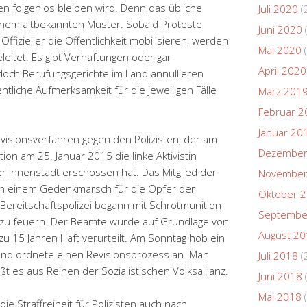
n folgenlos bleiben wird. Denn das übliche
Juli 2020
(
 einem altbekannten Muster. Sobald Proteste
Juni 2020
fizieller die Öffentlichkeit mobilisieren, werden
Mai 2020
(
eitet. Es gibt Verhaftungen oder gar
April 2020
 doch Berufungsgerichte im Land annullieren
entliche Aufmerksamkeit für die jeweiligen Fälle
März 201
Februar 2
Januar 20
Revisionsverfahren gegen den Polizisten, der am
Dezember
ion am 25. Januar 2015 die linke Aktivistin
r Innenstadt erschossen hat. Das Mitglied der
November
e an einem Gedenkmarsch für die Opfer der
Oktober 
Bereitschaftspolizei begann mit Schrotmunition
Septembe
n zu feuern. Der Beamte wurde auf Grundlage von
August 2
 15 Jahren Haft verurteilt. Am Sonntag hob ein
 und ordnete einen Revisionsprozess an. Man
Juli 2018
(
t es aus Reihen der Sozialistischen Volksallianz.
Juni 2018
Mai 2018
(
die Straffreiheit für Polizisten auch nach