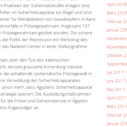
April 2018
 Praktiken der Sicherheitskräfte erlegen sind.
 Folter im Sicherheitsapparat zur Regel und sind
März 201
er für Rehabilitation von Gewaltopfern in Kairo
Februar 2
tervorfälle in Polizeigewahrsam. Insgesamt 137
Januar 20
n Polizeigewahrsam getötet worden. Die schiere
Dezember
ss die Politik der Repression ein Werkzeug des
t das Nadeem Center in einer Stellungnahme.
November
Oktober 
ils über den Tod des italienischen
Septembe
Licht, dessen grausame Ermordung massive
Juli 2017
(
r die anhaltende systematische Polizeigewalt in
eine Verwicklung des Sicherheitsapparates
Juni 2017
igt umso mehr, dass Ägyptens Sicherheitsapparat
Mai 2017
(
 extralegal operiert. Die Ausbildungsmaßnahmen
April 2017
ür die Polizei und Geheimdienste in Ägypten
März 201
mso fragwürdiger an.
Februar 2
Januar 20