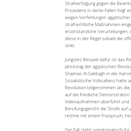
Strafverfolgung gegen die Beamte
Prozedere in derlei Fällen folgt
wegen Verfehlungen ägyptischer Of
strafrechtliche Maßnahmen eingel
erstinstanzliche Verurteilungen,
diese in der Regel sobald die öff
sinkt.
Jüngstes Beispiel dafür ist das 
Jahrestag der ägyptischen Revolut
Shaimas Al-Sabbagh in der Kairoe
Sozialistische Volksallianz hatt
Revolution teilgenommen als die 
auf die friedliche Demonstratio
Videoaufnahmen überführt und zu
Berufungsgericht die Strafe auf
rechne mit einem Freispruch, heiß
Der Fall steht symptomatisch für 