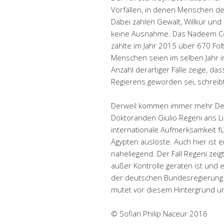
Vorfällen, in denen Menschen den
Dabei zählen Gewalt, Willkür und
keine Ausnahme. Das Nadeem Cent
zählte im Jahr 2015 über 670 Fol
Menschen seien im selben Jahr i
Anzahl derartiger Fälle zeige, da
Regierens geworden sei, schreib
Derweil kommen immer mehr Deta
Doktoranden Giulio Regeni ans 
internationale Aufmerksamkeit fü
Ägypten auslöste. Auch hier ist 
naheliegend. Der Fall Regeni ze
außer Kontrolle geraten ist und
der deutschen Bundesregierung f
mutet vor diesem Hintergrund u
© Sofian Philip Naceur 2016