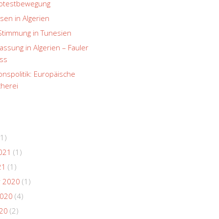
rotestbewegung
sen in Algerien
Stimmung in Tunesien
ssung in Algerien – Fauler
ss
onspolitik: Europäische
herei
1)
021
(1)
21
(1)
 2020
(1)
2020
(4)
020
(2)