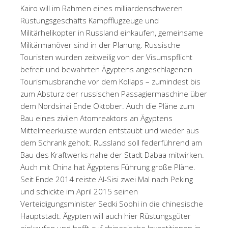
Kairo will im Rahmen eines milliardenschweren
Rüstungsgeschäfts Kampfflugzeuge und
Militärhelikopter in Russland einkaufen, gemeinsame
Militärmanöver sind in der Planung. Russische
Touristen wurden zeitweilig von der Visumspflicht
befreit und bewahrten Ägyptens angeschlagenen
Tourismusbranche vor dem Kollaps – zumindest bis
zum Absturz der russischen Passagiermaschine über
dem Nordsinai Ende Oktober. Auch die Pläne zum
Bau eines zivilen Atomreaktors an Ägyptens
Mittelmeerküste wurden entstaubt und wieder aus
dem Schrank geholt. Russland soll federführend am
Bau des Kraftwerks nahe der Stadt Dabaa mitwirken.
Auch mit China hat Ägyptens Führung große Pläne.
Seit Ende 2014 reiste Al-Sisi zwei Mal nach Peking
und schickte im April 2015 seinen
Verteidigungsminister Sedki Sobhi in die chinesische
Hauptstadt. Ägypten will auch hier Rüstungsgüter
einkaufen und hofft auf chinesische Investitionen in