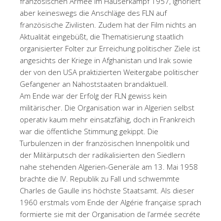
französischen Armee im Häuserkampf 1957, ignoriert
aber keineswegs die Anschläge des FLN auf
französische Zivilisten. Zudem hat der Film nichts an
Aktualität eingebüßt, die Thematisierung staatlich
organisierter Folter zur Erreichung politischer Ziele ist
angesichts der Kriege in Afghanistan und Irak sowie
der von den USA praktizierten Weitergabe politischer
Gefangener an Nahoststaaten brandaktuell.
Am Ende war der Erfolg der FLN gewiss kein
militärischer. Die Organisation war in Algerien selbst
operativ kaum mehr einsatzfähig, doch in Frankreich
war die öffentliche Stimmung gekippt. Die
Turbulenzen in der französischen Innenpolitik und
der Militärputsch der radikalisierten den Siedlern
nahe stehenden Algerien-Generäle am 13. Mai 1958
brachte die IV. Republik zu Fall und schwemmte
Charles de Gaulle ins höchste Staatsamt. Als dieser
1960 erstmals vom Ende der Algérie française sprach
formierte sie mit der Organisation de l’armée secréte