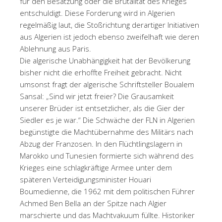
für den Besatzung oder die Brutalität des Krieges
entschuldigt. Diese Forderung wird in Algerien
regelmäßig laut, die Stoßrichtung derartiger Initiativen
aus Algerien ist jedoch ebenso zweifelhaft wie deren
Ablehnung aus Paris.
Die algerische Unabhängigkeit hat der Bevölkerung
bisher nicht die erhoffte Freiheit gebracht. Nicht
umsonst fragt der algerische Schriftsteller Boualem
Sansal: „Sind wir jetzt freier? Die Grausamkeit
unserer Brüder ist entsetzlicher, als die Gier der
Siedler es je war.“ Die Schwäche der FLN in Algerien
begünstigte die Machtübernahme des Militärs nach
Abzug der Franzosen. In den Flüchtlingslagern in
Marokko und Tunesien formierte sich während des
Krieges eine schlagkräftige Armee unter dem
späteren Verteidigungsminister Houari
Boumedienne, die 1962 mit dem politischen Führer
Achmed Ben Bella an der Spitze nach Algier
marschierte und das Machtvakuum füllte. Historiker