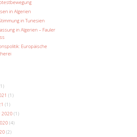
rotestbewegung
sen in Algerien
Stimmung in Tunesien
ssung in Algerien – Fauler
ss
onspolitik: Europäische
herei
1)
021
(1)
21
(1)
 2020
(1)
2020
(4)
020
(2)