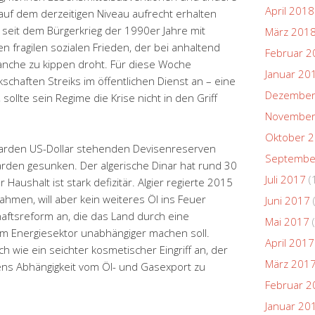
April 2018
 auf dem derzeitigen Niveau aufrecht erhalten
 seit dem Bürgerkrieg der 1990er Jahre mit
März 201
 fragilen sozialen Frieden, der bei anhaltend
Februar 2
ranche zu kippen droht. Für diese Woche
Januar 20
chaften Streiks im öffentlichen Dienst an – eine
Dezember
ollte sein Regime die Krise nicht in den Griff
November
Oktober 
liarden US-Dollar stehenden Devisenreserven
Septembe
iarden gesunken. Der algerische Dinar hat rund 30
Juli 2017
(
Haushalt ist stark defizitär. Algier regierte 2015
ahmen, will aber kein weiteres Öl ins Feuer
Juni 2017
haftsreform an, die das Land durch eine
Mai 2017
(
vom Energiesektor unabhängiger machen soll.
April 2017
ch wie ein seichter kosmetischer Eingriff an, der
März 201
riens Abhängigkeit vom Öl- und Gasexport zu
Februar 2
Januar 20