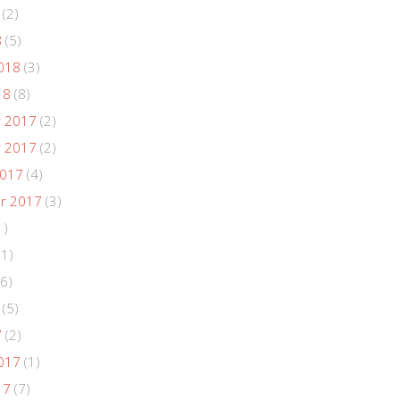
(2)
8
(5)
018
(3)
18
(8)
 2017
(2)
 2017
(2)
2017
(4)
r 2017
(3)
1)
(1)
6)
(5)
7
(2)
017
(1)
17
(7)