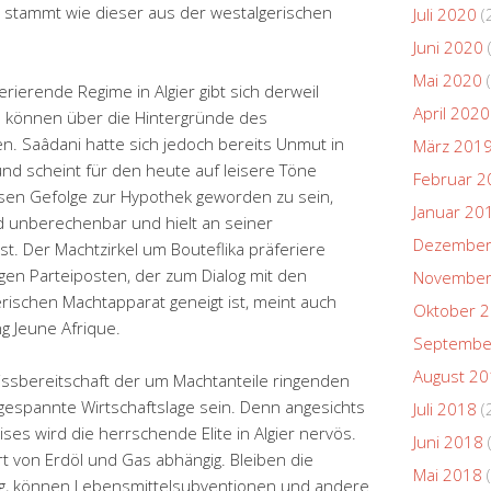
d stammt wie dieser aus der westalgerischen
Juli 2020
(
Juni 2020
Mai 2020
(
rierende Regime in Algier gibt sich derweil
April 2020
n können über die Hintergründe des
n. Saâdani hatte sich jedoch bereits Unmut in
März 201
d scheint für den heute auf leisere Töne
Februar 2
en Gefolge zur Hypothek geworden zu sein,
Januar 20
 unberechenbar und hielt an seiner
Dezember
st. Der Machtzirkel um Bouteflika präferiere
gen Parteiposten, der zum Dialog mit den
November
erischen Machtapparat geneigt ist, meint auch
Oktober 
ng Jeune Afrique.
Septembe
August 2
ssbereitschaft der um Machtanteile ringenden
ngespannte Wirtschaftslage sein. Denn angesichts
Juli 2018
(
es wird die herrschende Elite in Algier nervös.
Juni 2018
rt von Erdöl und Gas abhängig. Bleiben die
Mai 2018
(
drig, können Lebensmittelsubventionen und andere