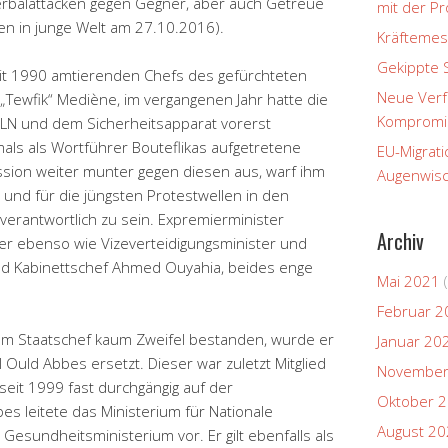
erbalattacken gegen Gegner, aber auch Getreue
mit der P
en in junge Welt am 27.10.2016).
Kräftemes
Gekippte 
eit 1990 amtierenden Chefs des gefürchteten
Neue Verfa
ewfik“ Mediène, im vergangenen Jahr hatte die
Kompromi
 FLN und dem Sicherheitsapparat vorerst
ls als Wortführer Bouteflikas aufgetretene
EU-Migrati
ission weiter munter gegen diesen aus, warf ihm
Augenwisc
n und für die jüngsten Protestwellen in den
verantwortlich zu sein. Expremierminister
Archiv
 er ebenso wie Vizeverteidigungsminister und
d Kabinettschef Ahmed Ouyahia, beides enge
Mai 2021
(
Februar 2
m Staatschef kaum Zweifel bestanden, wurde er
Januar 20
Ould Abbes ersetzt. Dieser war zuletzt Mitglied
November
eit 1999 fast durchgängig auf der
Oktober 
es leitete das Ministerium für Nationale
August 2
 Gesundheitsministerium vor. Er gilt ebenfalls als