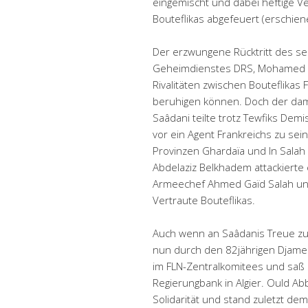
eingemischt und dabei heftige V
Bouteflikas abgefeuert (erschien
Der erzwungene Rücktritt des s
Geheimdienstes DRS, Mohamed „T
Rivalitäten zwischen Bouteflikas
beruhigen können. Doch der dama
Saâdani teilte trotz Tewfiks Dem
vor ein Agent Frankreichs zu sei
Provinzen Ghardaïa und In Salah 
Abdelaziz Belkhadem attackierte
Armeechef Ahmed Gaïd Salah un
Vertraute Bouteflikas.
Auch wenn an Saâdanis Treue zu
nun durch den 82jährigen Djamel 
im FLN-Zentralkomitees und saß s
Regierungbank in Algier. Ould Abb
Solidarität und stand zuletzt dem