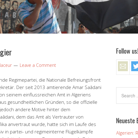
lgier
Follow us
Naceur
Leave a Comment
nde Regimepartei, die Nationale Befreiungsfront
ekretär. Der seit 2013 amtierende Amar Saâdani
n seinem einflussreichen Amt in Algeriens
aus gesundheitlichen Gründen, so die offizielle
 jedoch andere Motive hinter dem
aâdani, dem das Amt als Vertrauter von
Neueste 
lika anvertraut wurde, hatte sich im Laufe des
v in partei- und regimeinterne Flügelkämpfe
Algerien: 