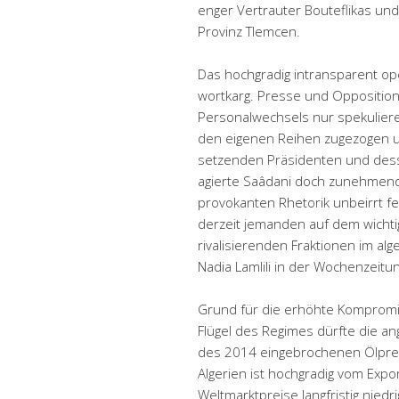
enger Vertrauter Bouteflikas un
Provinz Tlemcen.
Das hochgradig intransparent ope
wortkarg. Presse und Oppositio
Personalwechsels nur spekuliere
den eigenen Reihen zugezogen un
setzenden Präsidenten und dess
agierte Saâdani doch zunehmend
provokanten Rhetorik unbeirrt fe
derzeit jemanden auf dem wichti
rivalisierenden Fraktionen im alg
Nadia Lamlili in der Wochenzeitu
Grund für die erhöhte Kompromi
Flügel des Regimes dürfte die a
des 2014 eingebrochenen Ölpreis
Algerien ist hochgradig vom Expo
Weltmarktpreise langfristig nie