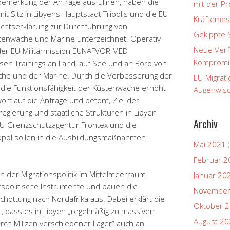
rbemerkung der Anfrage ausführen, haben die
mit der P
it Sitz in Libyens Hauptstadt Tripolis und die EU
Kräftemes
ichtserklärung zur Durchführung von
Gekippte 
enwache und Marine unterzeichnet. Operativ
Neue Verfa
t der EU-Militärmission EUNAFVOR MED
Kompromi
en Trainings an Land, auf See und an Bord von
che und der Marine. Durch die Verbesserung der
EU-Migrati
e die Funktionsfähigkeit der Küstenwache erhöht
Augenwisc
wort auf die Anfrage und betont, Ziel der
egierung und staatliche Strukturen in Libyen
Archiv
EU-Grenzschutzagentur Frontex und die
opol sollen in die Ausbildungsmaßnahmen
Mai 2021
(
Februar 2
in der Migrationspolitik im Mittelmeerraum
Januar 20
itspolitische Instrumente und bauen die
November
hottung nach Nordafrika aus. Dabei erklärt die
Oktober 
, dass es in Libyen „regelmäßig zu massiven
August 2
ch Milizen verschiedener Lager“ auch an