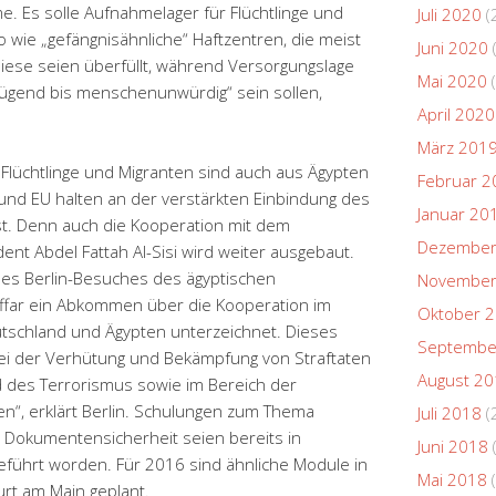
. Es solle Aufnahmelager für Flüchtlinge und
Juli 2020
(
 wie „gefängnisähnliche“ Haftzentren, die meist
Juni 2020
Diese seien überfüllt, während Versorgungslage
Mai 2020
(
gend bis menschenunwürdig“ sein sollen,
April 2020
März 201
lüchtlinge und Migranten sind auch aus Ägypten
Februar 2
nd EU halten an der verstärkten Einbindung des
Januar 20
st. Denn auch die Kooperation mit dem
Dezember
ident Abdel Fattah Al-Sisi wird weiter ausgebaut.
des Berlin-Besuches des ägyptischen
November
ffar ein Abkommen über die Kooperation im
Oktober 
tschland und Ägypten unterzeichnet. Dieses
Septembe
ei der Verhütung und Bekämpfung von Straftaten
August 2
nd des Terrorismus sowie im Bereich der
en“, erklärt Berlin. Schulungen zum Thema
Juli 2018
(
Dokumentensicherheit seien bereits in
Juni 2018
führt worden. Für 2016 sind ähnliche Module in
Mai 2018
(
urt am Main geplant.