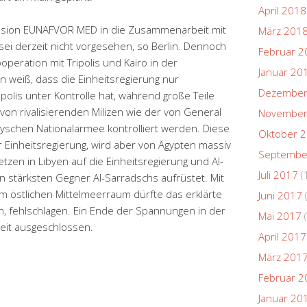
April 2018
mission EUNAFVOR MED in die Zusammenarbeit mit
März 201
i derzeit nicht vorgesehen, so Berlin. Dennoch
Februar 2
Kooperation mit Tripolis und Kairo in der
Januar 20
in weiß, dass die Einheitsregierung nur
Dezember
polis unter Kontrolle hat, während große Teile
von rivalisierenden Milizen wie der von General
November
byschen Nationalarmee kontrolliert werden. Diese
Oktober 
 Einheitsregierung, wird aber von Ägypten massiv
Septembe
etzen in Libyen auf die Einheitsregierung und Al-
Juli 2017
(
n stärksten Gegner Al-Sarradschs aufrüstet. Mit
 im östlichen Mittelmeerraum dürfte das erklärte
Juni 2017
ren, fehlschlagen. Ein Ende der Spannungen in der
Mai 2017
(
Zeit ausgeschlossen.
April 2017
März 201
Februar 2
Januar 20