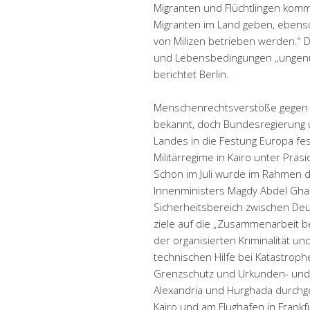
Migranten und Flüchtlingen komme
Migranten im Land geben, ebenso
von Milizen betrieben werden.“ 
und Lebensbedingungen „ungenü
berichtet Berlin.
Menschenrechtsverstöße gegen F
bekannt, doch Bundesregierung u
Landes in die Festung Europa fe
Militärregime in Kairo unter Präs
Schon im Juli wurde im Rahmen 
Innenministers Magdy Abdel Gha
Sicherheitsbereich zwischen Deu
ziele auf die „Zusammenarbeit b
der organisierten Kriminalität u
technischen Hilfe bei Katastroph
Grenzschutz und Urkunden- und 
Alexandria und Hurghada durchge
Kairo und am Flughafen in Frankf