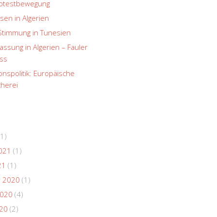
rotestbewegung
sen in Algerien
Stimmung in Tunesien
ssung in Algerien – Fauler
ss
onspolitik: Europäische
herei
1)
021
(1)
21
(1)
 2020
(1)
2020
(4)
020
(2)