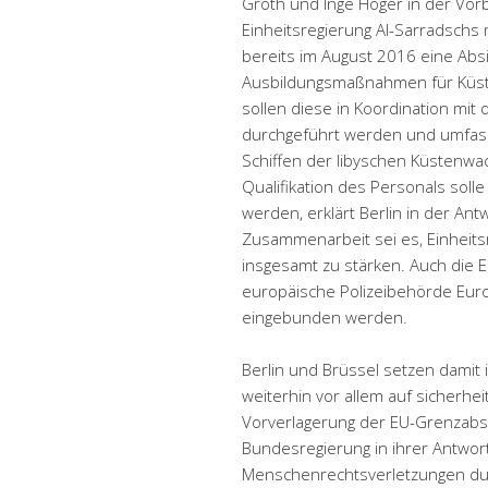
Groth und Inge Höger in der Vo
Einheitsregierung Al-Sarradschs m
bereits im August 2016 eine Abs
Ausbildungsmaßnahmen für Küst
sollen diese in Koordination mi
durchgeführt werden und umfass
Schiffen der libyschen Küstenwa
Qualifikation des Personals soll
werden, erklärt Berlin in der Ant
Zusammenarbeit sei es, Einheitsr
insgesamt zu stärken. Auch die 
europäische Polizeibehörde Eur
eingebunden werden.
Berlin und Brüssel setzen damit 
weiterhin vor allem auf sicherhe
Vorverlagerung der EU-Grenzabsc
Bundesregierung in ihrer Antwort
Menschenrechtsverletzungen dur