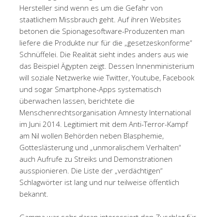
Hersteller sind wenn es um die Gefahr von
staatlichem Missbrauch geht. Auf ihren Websites
betonen die Spionagesoftware-Produzenten man
liefere die Produkte nur für die „gesetzeskonforme“
Schnüffelei. Die Realität sieht indes anders aus wie
das Beispiel Ägypten zeigt. Dessen Innenministerium
will soziale Netzwerke wie Twitter, Youtube, Facebook
und sogar Smartphone-Apps systematisch
überwachen lassen, berichtete die
Menschenrechtsorganisation Amnesty International
im Juni 2014. Legitimiert mit dem Anti-Terror-Kampf
am Nil wollen Behörden neben Blasphemie,
Gotteslästerung und „unmoralischem Verhalten“
auch Aufrufe zu Streiks und Demonstrationen
ausspionieren. Die Liste der „verdächtigen“
Schlagwörter ist lang und nur teilweise öffentlich
bekannt.
Gamma war sehr daran interessiert den Zuschlag für