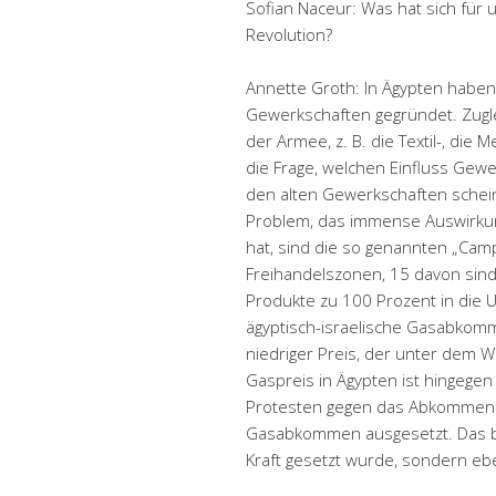
Sofian Naceur: Was hat sich für
Revolution?
Annette Groth: In Ägypten haben
Gewerkschaften gegründet. Zugle
der Armee, z. B. die Textil-, die 
die Frage, welchen Einfluss Gew
den alten Gewerkschaften scheint
Problem, das immense Auswirku
hat, sind die so genannten „Camp
Freihandelszonen, 15 davon sind 
Produkte zu 100 Prozent in die 
ägyptisch-israelische Gasabkomm
niedriger Preis, der unter dem We
Gaspreis in Ägypten ist hingegen
Protesten gegen das Abkommen g
Gasabkommen ausgesetzt. Das be
Kraft gesetzt wurde, sondern eb