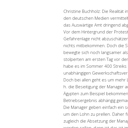
Christine Buchholz: Die Realität in
den deutschen Medien vermittelt
das Auswärtige Amt dringend abg
Vor dem Hintergrund der Protest
Gefahrenlage nicht abzuschätzen
nichts mitbekommen. Doch die S
bewegte sich noch langsamer als
stolperten am ersten Tag vor de
habe es im Sommer 400 Streiks 
unabhängigen Gewerkschaftsverba
Doch bei allen geht es um mehr 
h. die Beseitigung der Manager a
Ägypten zum Beispiel bekommen e
Betriebsergebnis abhängig gemach
Die Manager geben einfach ein s
um den Lohn zu prellen. Daher f
zugleich die Absetzung der Man
werden sollen, dann ist das ist 