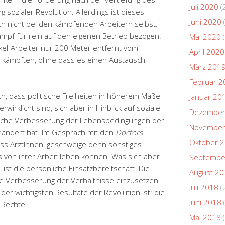
Juli 2020
(
sozialer Revolution. Allerdings ist dieses
Juni 2020
ch nicht bei den kämpfenden Arbeitern selbst.
Kampf für rein auf den eigenen Betrieb bezogen.
Mai 2020
(
kel-Arbeiter nur 200 Meter entfernt vom
April 2020
rk kämpften, ohne dass es einen Austausch
März 201
Februar 2
ich, dass politische Freiheiten in höherem Maße
Januar 20
irklicht sind, sich aber in Hinblick auf soziale
Dezember
ische Verbesserung der Lebensbedingungen der
November
ändert hat. Im Gespräch mit den
Doctors
Oktober 
ass ÄrztInnen, geschweige denn sonstiges
s von ihrer Arbeit leben können. Was sich aber
Septembe
ist die persönliche Einsatzbereitschaft. Die
August 2
die Verbesserung der Verhältnisse einzusetzen.
Juli 2018
(
 der wichtigsten Resultate der Revolution ist: die
Juni 2018
 Rechte.
Mai 2018
(