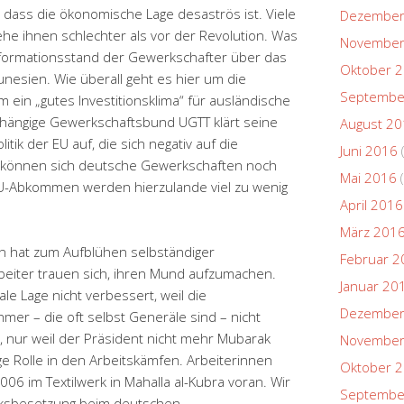
 dass die ökonomische Lage desaströs ist. Viele
Dezember
he ihnen schlechter als vor der Revolution. Was
November
 Informationsstand der Gewerkschafter über das
Oktober 
esien. Wie überall geht es hier um die
Septembe
 ein „gutes Investitionsklima“ für ausländische
hängige Gewerkschaftsbund UGTT klärt seine
August 2
itik der EU auf, die sich negativ auf die
Juni 2016
 können sich deutsche Gewerkschaften noch
Mai 2016
(
EU-Abkommen werden hierzulande viel zu wenig
April 2016
März 201
on hat zum Aufblühen selbständiger
Februar 2
beiter trauen sich, ihren Mund aufzumachen.
Januar 20
iale Lage nicht verbessert, weil die
Dezember
hmer – die oft selbst Generäle sind – nicht
, nur weil der Präsident nicht mehr Mubarak
November
ige Rolle in den Arbeitskämfen. Arbeiterinnen
Oktober 
006 im Textilwerk in Mahalla al-Kubra voran. Wir
Septembe
rksbesetzung beim deutschen