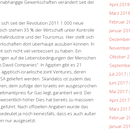
 unabhängige Gewerkschaften verändert seit der
April 2018
März 201
Februar 2
 sich seit der Revolution 2011 1.000 neue
ich stehen 35 % der Wirtschaft unter Kontrolle
Januar 20
Metallindustrie und der Tourismus. Hier stellt sich
Dezember
erkschaften dort überhaupt ausüben können. In
November
 sich nicht viel verbessert zu haben. Ein
Oktober 
ngen auf die Lebensbedingungen der Menschen
 David Companies“. In Ägypten gibt es 21
Septembe
ägyptisch-israelische Joint Ventures, deren
Juli 2017
(
USA geliefert werden. Skandalös ist zudem das
Juni 2017
en, dem zufolge den Israelis ein ausgesprochen
Mai 2017
(
ltmarktpreis für Gas liegt, garantiert wird. Der
 wesentlich höher Dies hat bereits zu massiven
April 2017
eführt. Nach offiziellen Angaben wurde das
März 201
deutet ja noch keinesfalls, dass es auch außer
Februar 2
en nur ausgesetzt.
Januar 20