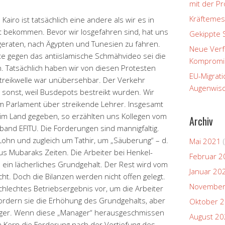
mit der P
Kräftemes
 Kairo ist tatsächlich eine andere als wir es in
 bekommen. Bevor wir losgefahren sind, hat uns
Gekippte 
eraten, nach Ägypten und Tunesien zu fahren.
Neue Verfa
e gegen das antiislamische Schmähvideo sei die
Kompromi
. Tatsächlich haben wir von diesen Protesten
EU-Migrati
treikwelle war unübersehbar. Der Verkehr
Augenwisc
 sonst, weil Busdepots bestreikt wurden. Wir
m Parlament über streikende Lehrer. Insgesamt
im Land gegeben, so erzählten uns Kollegen vom
Archiv
nd EFITU. Die Forderungen sind mannigfaltig.
Lohn und zugleich um Tathir, um „Säuberung“ – d.
Mai 2021
(
us Mubaraks Zeiten. Die Arbeiter bei Henkel-
Februar 2
in lächerliches Grundgehalt. Der Rest wird vom
Januar 20
t. Doch die Bilanzen werden nicht offen gelegt.
November
chlechtes Betriebsergebnis vor, um die Arbeiter
ordern sie die Erhöhung des Grundgehalts, aber
Oktober 
ager. Wenn diese „Manager“ herausgeschmissen
August 2
im Kern die Forderung nach der Vertiefung des