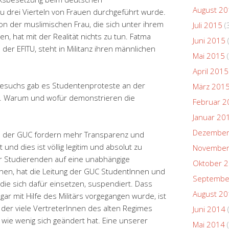
August 2
u drei Vierteln von Frauen durchgeführt wurde.
on der muslimischen Frau, die sich unter ihrem
Juli 2015
(
n, hat mit der Realität nichts zu tun. Fatma
Juni 2015
der EFITU, steht in Militanz ihren männlichen
Mai 2015
(
April 2015
esuchs gab es Studentenproteste an der
März 201
C). Warum und wofür demonstrieren die
Februar 2
Januar 20
Dezember
n der GUC fordern mehr Transparenz und
und dies ist völlig legitim und absolut zu
November
er Studierenden auf eine unabhängige
Oktober 
nen, hat die Leitung der GUC StudentInnen und
Septembe
 die sich dafür einsetzen, suspendiert. Dass
August 2
ar mit Hilfe des Militärs vorgegangen wurde, ist
n der viele VertreterInnen des alten Regimes
Juni 2014
, wie wenig sich geändert hat. Eine unserer
Mai 2014
(