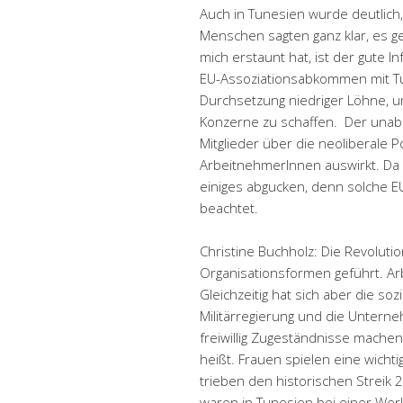
Auch in Tunesien wurde deutlich,
Menschen sagten ganz klar, es ge
mich erstaunt hat, ist der gute
EU-Assoziationsabkommen mit Tun
Durchsetzung niedriger Löhne, um
Konzerne zu schaffen. Der unab
Mitglieder über die neoliberale Pol
ArbeitnehmerInnen auswirkt. Da
einiges abgucken, denn solche 
beachtet.
Christine Buchholz: Die Revoluti
Organisationsformen geführt. Ar
Gleichzeitig hat sich aber die soz
Militärregierung und die Unterne
freiwillig Zugeständnisse machen
heißt. Frauen spielen eine wicht
trieben den historischen Streik 2
waren in Tunesien bei einer We