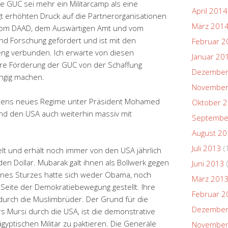
e GUC sei mehr ein Militärcamp als eine
April 2014
 erhöhten Druck auf die Partnerorganisationen
März 201
 vom DAAD, dem Auswärtigen Amt und vom
nd Forschung gefördert und ist mit den
Februar 2
 eng verbunden. Ich erwarte von diesen
Januar 20
tere Förderung der GUC von der Schaffung
Dezember
ngig machen.
November
ptens neues Regime unter Präsident Mohamed
Oktober 
nd den USA auch weiterhin massiv mit
Septembe
August 2
Juli 2013
(
elt und erhält noch immer von den USA jährlich
arden Dollar. Mubarak galt ihnen als Bollwerk gegen
Juni 2013
seines Sturzes hatte sich weder Obama, noch
März 201
 Seite der Demokratiebewegung gestellt. Ihre
Februar 2
urch die Muslimbrüder. Der Grund für die
Dezember
 Mursi durch die USA, ist die demonstrative
gyptischen Militär zu paktieren. Die Generäle
November