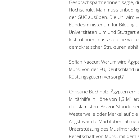
GesprächspartnerInnen sagte, di
Hochschule. Man muss unbedingt
der GUC ausüben. Die Uni wird
Bundesministerium für Bildung u
Universitäten Ulm und Stuttgart
Institutionen, dass sie eine wei
demokratischer Strukturen abhä
Sofian Naceur: Warum wird Ägy
Mursi von der EU, Deutschland u
Rüstungsgütern versorgt?
Christine Buchholz: Ägypten erhi
Militärhilfe in Höhe von 1,3 Milli
die Islamisten. Bis zur Stunde 
Westerwelle oder Merkel auf die
Angst war die Machtübernahme d
Unterstützung des Muslimbruders
Bereitschaft von Mursi, mit dem ä