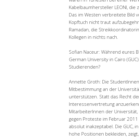
Kabelbaumhersteller LEONI, die z
Das im Westen verbreitete Bild v
Kopftuch nicht traut aufzubegehre
Ramadan, die Streikkoordinatorin 
Kollegen in nichts nach.
Sofian Naceur: Während eures B
German University in Cairo (GU
Studierenden?
Annette Groth: Die StudentInne
Mitbestimmung an der Universität 
unterstützen. Statt das Recht d
Interessenvertretung anzuerken
MitarbeiterInnen der Universität,
gegen Proteste im Februar 2011 g
absolut inakzeptabel. Die GUC, i
hohe Positionen bekleiden, zeigt