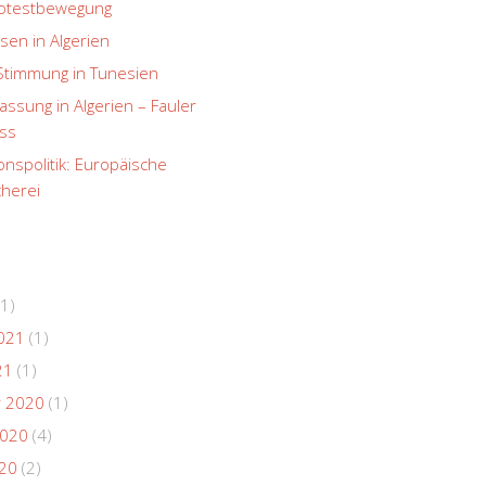
rotestbewegung
sen in Algerien
Stimmung in Tunesien
ssung in Algerien – Fauler
ss
onspolitik: Europäische
herei
1)
021
(1)
21
(1)
 2020
(1)
2020
(4)
020
(2)