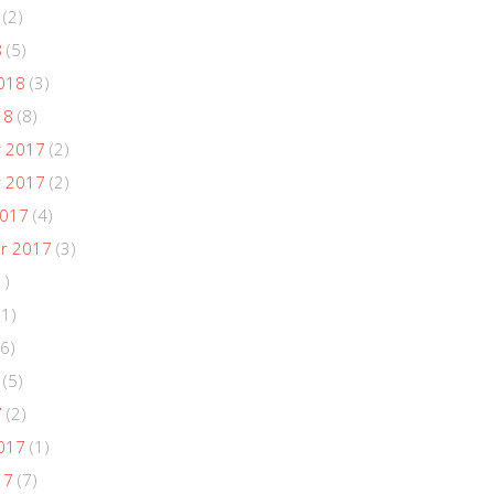
(2)
8
(5)
018
(3)
18
(8)
 2017
(2)
 2017
(2)
2017
(4)
r 2017
(3)
1)
(1)
6)
(5)
7
(2)
017
(1)
17
(7)