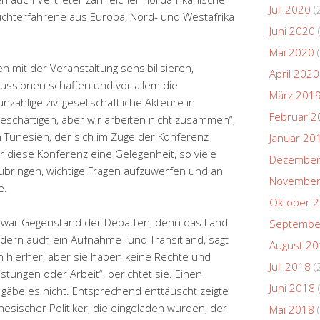
Juli 2020
(
hterfahrene aus Europa, Nord- und Westafrika
Juni 2020
Mai 2020
(
n mit der Veranstaltung sensibilisieren,
April 2020
kussionen schaffen und vor allem die
März 201
nzählige zivilgesellschaftliche Akteure in
Februar 2
 beschäftigen, aber wir arbeiten nicht zusammen“,
n Tunesien, der sich im Zuge der Konferenz
Januar 20
war diese Konferenz eine Gelegenheit, so viele
Dezember
bringen, wichtige Fragen aufzuwerfen und an
November
e.
Oktober 
t war Gegenstand der Debatten, denn das Land
Septembe
ondern auch ein Aufnahme- und Transitland, sagt
August 2
 hierher, aber sie haben keine Rechte und
Juli 2018
(
tungen oder Arbeit“, berichtet sie. Einen
Juni 2018
äbe es nicht. Entsprechend enttäuscht zeigte
esischer Politiker, die eingeladen wurden, der
Mai 2018
(