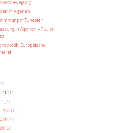
rotestbewegung
sen in Algerien
Stimmung in Tunesien
ssung in Algerien – Fauler
ss
onspolitik: Europäische
herei
1)
021
(1)
21
(1)
 2020
(1)
2020
(4)
020
(2)