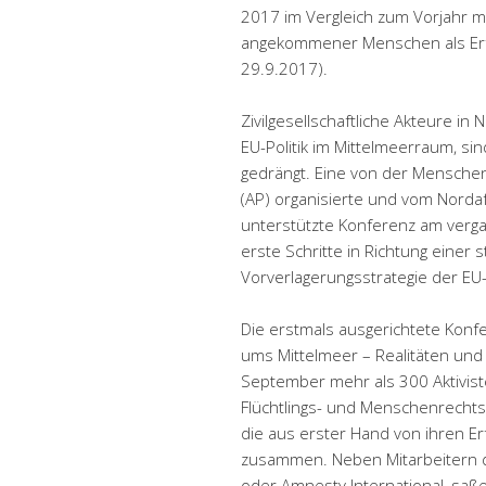
2017 im Vergleich zum Vorjahr m
angekommener Menschen als Erfol
29.9.2017).
Zivilgesellschaftliche Akteure in
EU-Politik im Mittelmeerraum, si
gedrängt. Eine von der Mensche
(AP) organisierte und vom Norda
unterstützte Konferenz am verg
erste Schritte in Richtung einer
Vorverlagerungsstrategie der EU-
Die erstmals ausgerichtete Konf
ums Mittelmeer – Realitäten un
September mehr als 300 Aktiviste
Flüchtlings- und Menschenrechts
die aus erster Hand von ihren Er
zusammen. Neben Mitarbeitern d
oder Amnesty International, saße