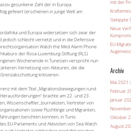
mit der P
assiv gesunkene Zahl der in Europa
Kräftemes
g gefeiert (erschienen in junge Welt am
Gekippte 
Neue Verfa
 Nordafrika und Europa widersetzen sich zwar der
Kompromi
nd jedoch schlecht vernetzt und in die Defensive
EU-Migrati
nrechtsorganisation Watch the Med Alarm Phone
Augenwisc
frikabüro der Rosa-Luxemburg-Stiftung (RLS)
angenen Wochenende in Tunesien verspricht nun
 stärkeren Vernetzung von Akteuren, die die
Archiv
Grenzabschottung kritisieren.
Mai 2021
(
erenz mit dem Titel „Migrationsbewegungen rund
Februar 2
d Herausforderungen“ brachte am 22. und 23.
Januar 20
n, Wissenschaftler, Journalisten, Vertreter von
November
organisationen sowie Flüchtlinge und Migranten,
fahrungen berichten konnten, in Tunis
Oktober 
es EU-Parlaments und Aktivisten von Sea Watch
August 2
n auch Vertreter zahlreicher nordafrikanischer