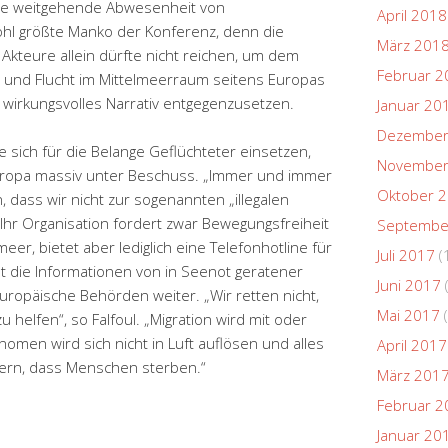
Die weitgehende Abwesenheit von
April 2018
hl größte Manko der Konferenz, denn die
März 201
r Akteure allein dürfte nicht reichen, um dem
Februar 2
on und Flucht im Mittelmeerraum seitens Europas
 wirkungsvolles Narrativ entgegenzusetzen.
Januar 20
Dezember
e sich für die Belange Geflüchteter einsetzen,
November
 Europa massiv unter Beschuss. „Immer und immer
Oktober 
, dass wir nicht zur sogenannten „illegalen
. Ihr Organisation fordert zwar Bewegungsfreiheit
Septembe
eer, bietet aber lediglich eine Telefonhotline für
Juli 2017
(
t die Informationen von in Seenot geratener
Juni 2017
uropäische Behörden weiter. „Wir retten nicht,
Mai 2017
(
helfen“, so Falfoul. „Migration wird mit oder
men wird sich nicht in Luft auflösen und alles
April 2017
dern, dass Menschen sterben.“
März 201
Februar 2
Januar 20