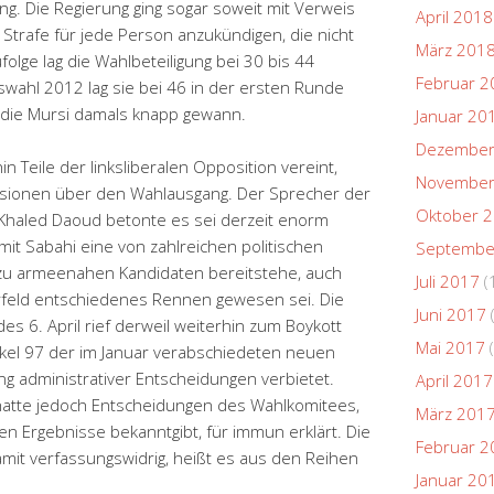
g. Die Regierung ging sogar soweit mit Verweis
April 2018
Strafe für jede Person anzukündigen, die nicht
März 201
olge lag die Wahlbeteiligung bei 30 bis 44
Februar 2
swahl 2012 lag sie bei 46 in der ersten Runde
, die Mursi damals knapp gewann.
Januar 20
Dezember
 Teile der linksliberalen Opposition vereint,
November
lusionen über den Wahlausgang. Der Sprecher der
Oktober 
i Khaled Daoud betonte es sei derzeit enorm
s mit Sabahi eine von zahlreichen politischen
Septembe
e zu armeenahen Kandidaten bereitstehe, auch
Juli 2017
(
rfeld entschiedenes Rennen gewesen sei. Die
Juni 2017
es 6. April rief derweil weiterhin zum Boykott
Mai 2017
(
tikel 97 der im Januar verabschiedeten neuen
g administrativer Entscheidungen verbietet.
April 2017
hatte jedoch Entscheidungen des Wahlkomitees,
März 201
n Ergebnisse bekanntgibt, für immun erklärt. Die
Februar 2
mit verfassungswidrig, heißt es aus den Reihen
Januar 20