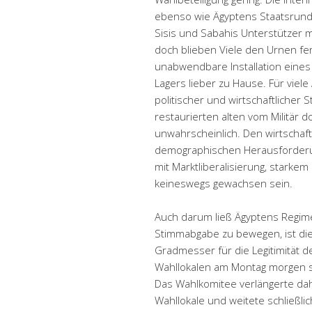
ebenso wie Ägyptens Staatsrund
Sisis und Sabahis Unterstützer 
doch blieben Viele den Urnen fer
unabwendbare Installation eine
Lagers lieber zu Hause. Für viele
politischer und wirtschaftlicher St
restaurierten alten vom Militär d
unwahrscheinlich. Den wirtschaftl
demographischen Herausforderung
mit Marktliberalisierung, starkem
keineswegs gewachsen sein.
Auch darum ließ Ägyptens Regime
Stimmabgabe zu bewegen, ist die
Gradmesser für die Legitimität 
Wahllokalen am Montag morgen sa
Das Wahlkomitee verlängerte dah
Wahllokale und weitete schließli