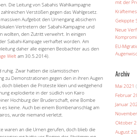
mit der P
ben. Die Leitung von Sabahis Wahlkampagne
Kräftemes
 zahlreichen Verstößen gegen das Wahlgesetz.
em massiven Aufgebot den Urnengang absichern
Gekippte 
llokalen Vertretern der Sabahi-Kampagne und
Neue Verfa
wollten, den Zutritt verwehrt. In einigen
Kompromi
r der Sabahi-Kampage verhaftet worden. Am
EU-Migrati
leitung daher alle eigenen Beobachter aus den
Augenwisc
nge Welt
am 30.5.2014).
d ruhig. Zwar hatten die islamistischen
Archiv
g zu Demonstrationen gegen den in ihren Augen
, doch blieben die Proteste klein und weitgehend
Mai 2021
(
ung explodierte in der südlich von Kairo
Februar 2
iner Hochburg der Bruderschaft, eine Bombe
Januar 20
ab es keine. Auch bei einem Bombenanschlag am
November
Kairos, wurde niemand verletzt.
Oktober 
te waren an die Urnen gerufen, doch blieb die
August 2
rimsregierung hatte vor Beginn der Abstimmung