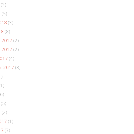
(2)
8
(5)
018
(3)
18
(8)
 2017
(2)
 2017
(2)
2017
(4)
r 2017
(3)
1)
(1)
6)
(5)
7
(2)
017
(1)
17
(7)