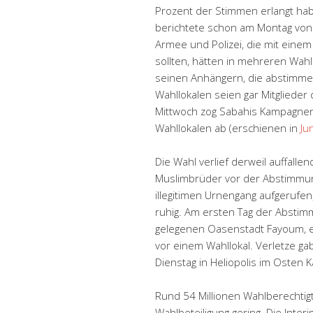
Prozent der Stimmen erlangt ha
berichtete schon am Montag von
Armee und Polizei, die mit ein
sollten, hätten in mehreren Wah
seinen Anhängern, die abstimmen 
Wahllokalen seien gar Mitgliede
Mittwoch zog Sabahis Kampagnen
Wahllokalen ab (erschienen in
Ju
Die Wahl verlief derweil auffallen
Muslimbrüder vor der Abstimmun
illegitimen Urnengang aufgerufen
ruhig. Am ersten Tag der Abstimm
gelegenen Oasenstadt Fayoum, e
vor einem Wahllokal. Verletze g
Dienstag in Heliopolis im Osten 
Rund 54 Millionen Wahlberechtig
Wahlbeteiligung gering. Die Inte