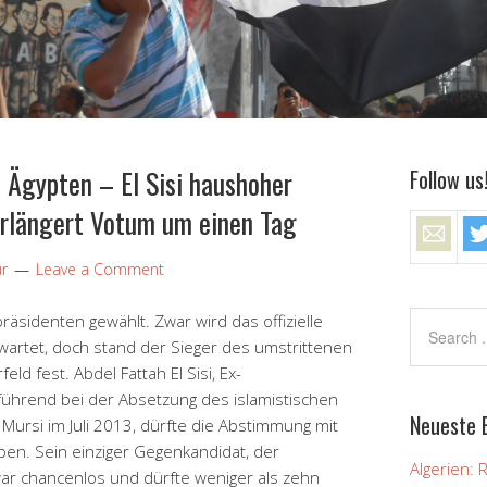
 Ägypten – El Sisi haushoher
Follow us
erlängert Votum um einen Tag
ur
Leave a Comment
äsidenten gewählt. Zwar wird das offizielle
rwartet, doch stand der Sieger des umstrittenen
eld fest. Abdel Fattah El Sisi, Ex-
führend bei der Absetzung des islamistischen
Neueste 
rsi im Juli 2013, dürfte die Abstimmung mit
ben. Sein einziger Gegenkandidat, der
Algerien: 
war chancenlos und dürfte weniger als zehn