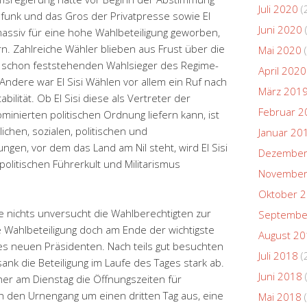
Juli 2020
(
funk und das Gros der Privatpresse sowie El
Juni 2020
massiv für eine hohe Wahlbeteiligung geworben,
n. Zahlreiche Wähler blieben aus Frust über die
Mai 2020
(
s schon feststehenden Wahlsieger des Regime-
April 2020
 Andere war El Sisi Wählen vor allem ein Ruf nach
März 201
abilität. Ob El Sisi diese als Vertreter der
Februar 2
ominierten politischen Ordnung liefern kann, ist
ichen, sozialen, politischen und
Januar 20
en, vor dem das Land am Nil steht, wird El Sisi
Dezember
 politischen Führerkult und Militarismus
November
Oktober 
 nichts unversucht die Wahlberechtigten zur
Septembe
 Wahlbeteiligung doch am Ende der wichtigste
August 2
des neuen Präsidenten. Nach teils gut besuchten
Juli 2018
(
nk die Beteiligung im Laufe des Tages stark ab.
Juni 2018
er am Dienstag die Öffnungszeiten für
ch den Urnengang um einen dritten Tag aus, eine
Mai 2018
(