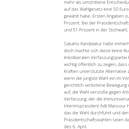
mehr als umstrittene Entscheidun
auf das Wahlgesetz eine 50 Euro 
gewählt habe. Ersten Angaben zuf
Prozent. Bei der Präsidentschaft
und 51 Prozent in der Stichwahl
Sabahis Kandidatur hatte immerhin
doch machte sich diese keine Il
linksliberalen Verfassungsparte
wichtig öffentlich zu zeigen, das
Kräften unterstützte Alternativ
wenn die jüngste Wahl ein im Vo
gerichtlich verbotene Bewegung d
auf, die Wahl verstoße gegen Ar
Verfassung, der die Immunisierun
Interimspräsident Adli Mansour 
das die Wahl durchführt und dere
Präsidentschaftswahlen seien da
des 6. April.