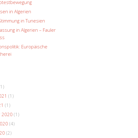
rotestbewegung
sen in Algerien
Stimmung in Tunesien
ssung in Algerien – Fauler
ss
onspolitik: Europäische
herei
1)
021
(1)
21
(1)
 2020
(1)
2020
(4)
020
(2)