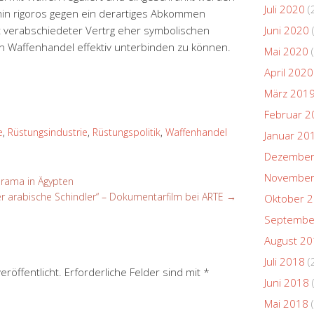
Juli 2020
(
rhin rigoros gegen ein derartiges Abkommen
ft verabschiedeter Vertrg eher symbolischen
Juni 2020
en Waffenhandel effektiv unterbinden zu können.
Mai 2020
(
April 2020
März 201
Februar 2
e
,
Rüstungsindustrie
,
Rüstungspolitik
,
Waffenhandel
Januar 20
Dezember
November
drama in Ägypten
r arabische Schindler“ – Dokumentarfilm bei ARTE
→
Oktober 
Septembe
August 2
Juli 2018
(
eröffentlicht.
Erforderliche Felder sind mit
*
Juni 2018
Mai 2018
(