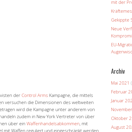
mit der P
Kräftemes
Gekippte 
Neue Verfa
Kompromi
EU-Migrati
Augenwisc
Archiv
Mai 2021
(
Februar 2
tivisten der
Control Arms
Kampagne, die mittels
Januar 20
n versuchen die Dimensionen des weltweiten
etragen wird die Kampagne unter anderem von
November
handeln zudem in New York Vertreter von über
Oktober 
onen über ein
Waffenhandelsabkommen
, mit
August 2
el mit Waffen reguliert und eingeschränkt werden