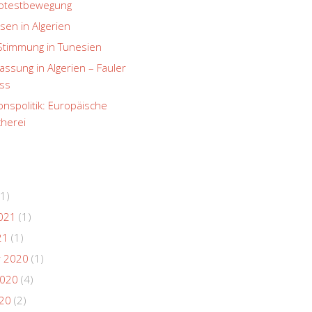
rotestbewegung
sen in Algerien
Stimmung in Tunesien
ssung in Algerien – Fauler
ss
onspolitik: Europäische
herei
1)
021
(1)
21
(1)
 2020
(1)
2020
(4)
020
(2)