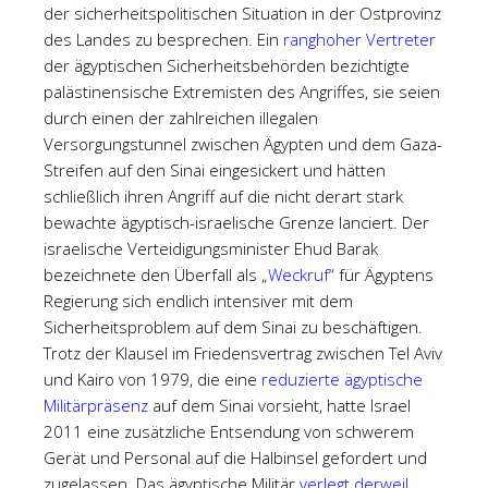
der sicherheitspolitischen Situation in der Ostprovinz
des Landes zu besprechen. Ein
ranghoher Vertreter
der ägyptischen Sicherheitsbehörden bezichtigte
palästinensische Extremisten des Angriffes, sie seien
durch einen der zahlreichen illegalen
Versorgungstunnel zwischen Ägypten und dem Gaza-
Streifen auf den Sinai eingesickert und hätten
schließlich ihren Angriff auf die nicht derart stark
bewachte ägyptisch-israelische Grenze lanciert. Der
israelische Verteidigungsminister Ehud Barak
bezeichnete den Überfall als „
Weckruf
“ für Ägyptens
Regierung sich endlich intensiver mit dem
Sicherheitsproblem auf dem Sinai zu beschäftigen.
Trotz der Klausel im Friedensvertrag zwischen Tel Aviv
und Kairo von 1979, die eine
reduzierte ägyptische
Militärpräsenz
auf dem Sinai vorsieht, hatte Israel
2011 eine zusätzliche Entsendung von schwerem
Gerät und Personal auf die Halbinsel gefordert und
zugelassen. Das ägyptische Militär
verlegt derweil